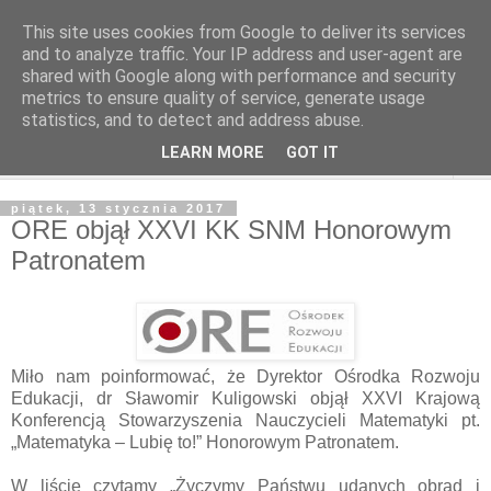
This site uses cookies from Google to deliver its services
and to analyze traffic. Your IP address and user-agent are
shared with Google along with performance and security
metrics to ensure quality of service, generate usage
statistics, and to detect and address abuse.
LEARN MORE
GOT IT
▼
piątek, 13 stycznia 2017
ORE objął XXVI KK SNM Honorowym
Patronatem
Miło nam poinformować, że Dyrektor Ośrodka Rozwoju
Edukacji, dr Sławomir Kuligowski objął XXVI Krajową
Konferencją Stowarzyszenia Nauczycieli Matematyki pt.
„Matematyka – Lubię to!” Honorowym Patronatem.
W liście czytamy „Życzymy Państwu udanych obrad i