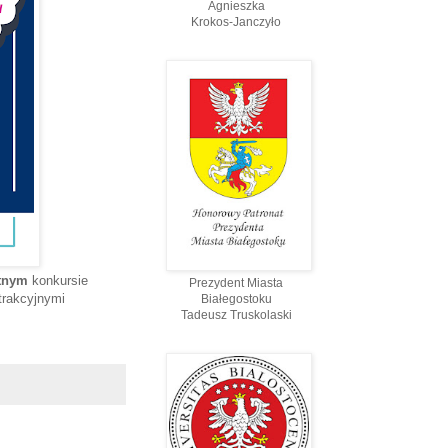
Agnieszka
Krokos-Janczyło
tnym
konkursie
Prezydent Miasta
trakcyjnymi
Białegostoku
Tadeusz Truskolaski