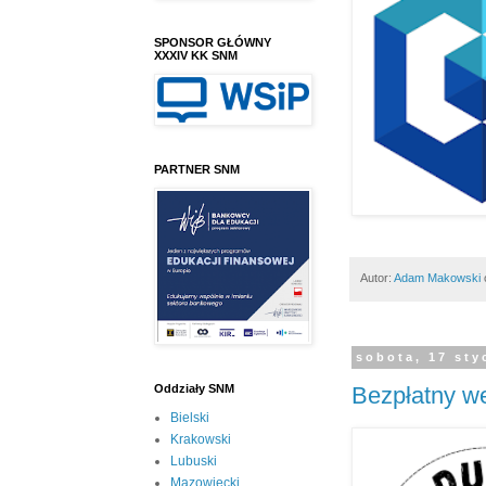
SPONSOR GŁÓWNY
XXXIV KK SNM
PARTNER SNM
Autor:
Adam Makowski
sobota, 17 sty
Bezpłatny we
Oddziały SNM
Bielski
Krakowski
Lubuski
Mazowiecki