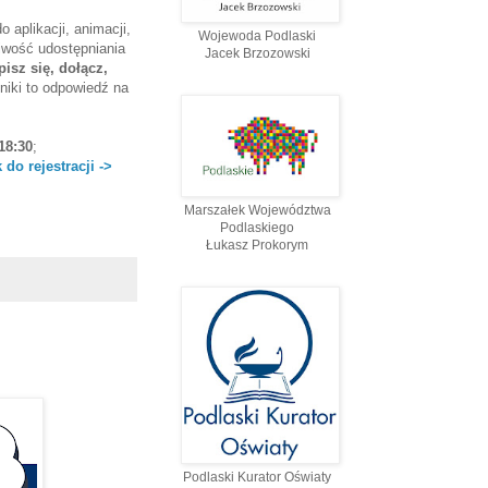
o aplikacji, animacji,
Wojewoda Podlaski
iwość udostępniania
Jacek Brzozowski
pisz się, dołącz,
iki to odpowiedź na
 18:30
;
k do rejestracji ->
Marszałek Województwa
Podlaskiego
Łukasz Prokorym
Podlaski Kurator Oświaty