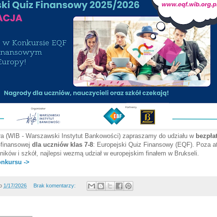
ora (WIB - Warszawski Instytut Bankowości) zapraszamy do udziału w
bezpła
-finansowej
dla uczniów klas 7-8
: Europejski Quiz Finansowy (EQF). Poza a
ników i szkół, najlepsi wezmą udział w europejskim finałem w Brukseli.
onkursu ->
o
1/17/2026
Brak komentarzy: