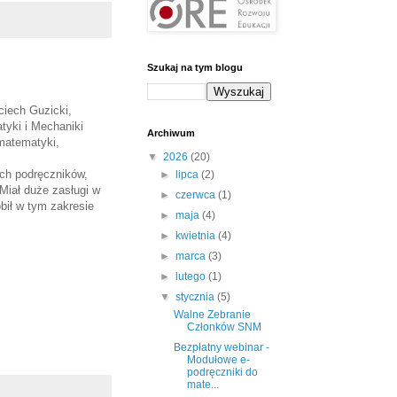
Szukaj na tym blogu
ciech Guzicki,
tyki i Mechaniki
Archiwum
matematyki,
▼
2026
(20)
ych podręczników,
►
lipca
(2)
iał duże zasługi w
►
czerwca
(1)
bił w tym zakresie
►
maja
(4)
►
kwietnia
(4)
►
marca
(3)
►
lutego
(1)
▼
stycznia
(5)
Walne Zebranie
Członków SNM
Bezpłatny webinar -
Modułowe e-
podręczniki do
mate...