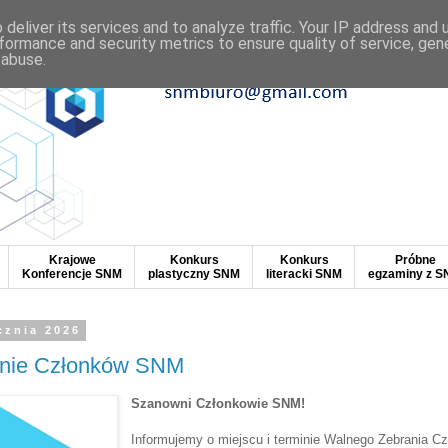
deliver its services and to analyze traffic. Your IP address and
formance and security metrics to ensure quality of service, ge
 abuse.
Krajowe
Konkurs
Konkurs
Próbne
Konferencje SNM
plastyczny SNM
literacki SNM
egzaminy z 
cznia 2026
anie Członków SNM
Szanowni Członkowie SNM!
Informujemy o miejscu i terminie Walnego Zebrania 