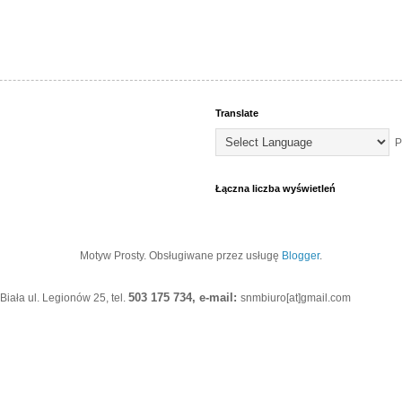
Translate
P
Łączna liczba wyświetleń
Motyw Prosty. Obsługiwane przez usługę
Blogger
.
503 175 734, e-mail:
iała ul. Legionów 25, tel.
snmbiuro[at]gmail.com