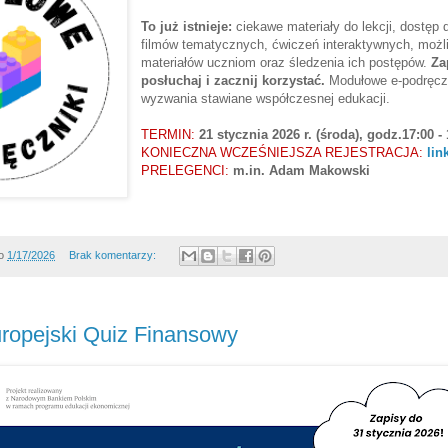
To już istnieje:
ciekawe materiały do lekcji, dostęp d
filmów tematycznych, ćwiczeń interaktywnych, możl
materiałów uczniom oraz śledzenia ich postępów.
Za
posłuchaj i zacznij korzystać.
Modułowe e-podręczn
wyzwania stawiane współczesnej edukacji.
TERMIN:
21 stycznia 2026 r. (środa), godz.17:00 -
KONIECZNA WCZEŚNIEJSZA REJESTRACJA:
lin
PRELEGENCI:
m.in. Adam Makowski
o
1/17/2026
Brak komentarzy:
uropejski Quiz Finansowy