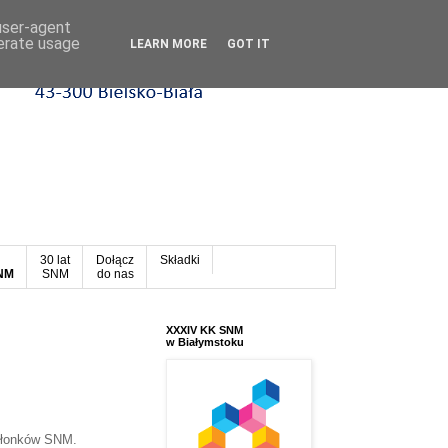
 user-agent
nerate usage
LEARN MORE
GOT IT
30 lat
Dołącz
Składki
SNM
SNM
do nas
XXXIV KK SNM
w Białymstoku
Członków SNM.