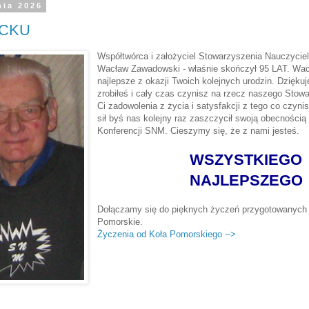
nia 2026
ACKU
Współtwórca i założyciel Stowarzyszenia Nauczyciel
Wacław Zawadowski - właśnie skończył 95 LAT. Wac
najlepsze z okazji Twoich kolejnych urodzin. Dzięk
zrobiłeś i cały czas czynisz na rzecz naszego Sto
Ci zadowolenia z życia i satysfakcji z tego co czyni
sił byś nas kolejny raz zaszczycił swoją obecnością
Konferencji SNM. Cieszymy się, że z nami jesteś.
WSZYSTKIEGO
NAJLEPSZEGO
Dołączamy się do pięknych życzeń przygotowanych 
Pomorskie.
Życzenia od Koła Pomorskiego -->