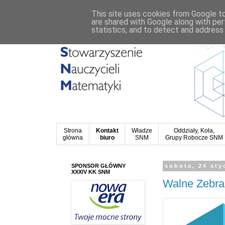
This site uses cookies from Google to 
are shared with Google along with per
statistics, and to detect and address
Strona
Kontakt
Władze
Oddziały, Koła,
główna
biuro
SNM
Grupy Robocze SNM
SPONSOR GŁÓWNY
sobota, 24 sty
XXXIV KK SNM
Walne Zebr