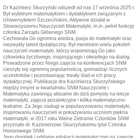
Dr Kazimierz Skurzyński odszedł od nas 17 września 2025 r.
Był wybitnym matematykiem i dydaktykiem związanym z
Uniwersytetem Szczecińskim. Aktywnie działał w
Stowarzyszeniu Nauczycieli Matematyki, m.in. pełnił funkcję
członka Zarządu Głównego SNM.
Cechowała Go ogromna wiedza, pasja do matematyki oraz
niezwykły talent dydaktyczny. Był mentorem wielu pokoleń
nauczycieli matematyki, którzy wspominają Go jako
człowieka życzliwego, inspirującego i otwartego na dialog.
Prowadzone przez Niego zajęcia na konferencjach SNM
cieszyły się ogromną popularnością, gromadząc licznych
uczestników i pozostawiając trwały ślad w ich pracy
dydaktycznej. Publikacje dra Kazimierza Skurzyńskiego
między innymi w kwartalniku SNM Nauczyciele i
Matematyka zawierają aktualne do dziś pomysły na lekcje
matematyki, zajęcia pozalekcyjne i kółka matematyczno-
teatralne. Za Jego zasługi w popularyzowaniu matematyki,
inspirowaniu nauczycieli w pokazywaniu uczniom piękna
matematyki, w 2017 roku Walne Zebranie Członków SNM
przyznało dr. Kazimierzowi Skurzyńskiemu tytuł Członka
Honorowego SNM.
Jego dorobek i oddanie edukacji matematycznej na zawsze