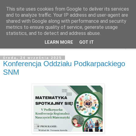
This site uses cookies from Google to deliver its services
and to analyze traffic. Your IP address and user-agent are
shared with Google along with performance and security
metrics to ensure quality of service, generate usage
statistics, and to detect and address abuse.
LEARN MORE
GOT IT
▼
środa, 24 września 2025
Konferencja Oddziału Podkarpackiego
SNM