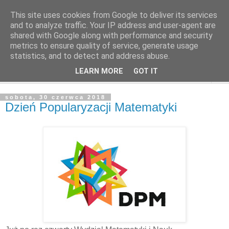
This site uses cookies from Google to deliver its services
and to analyze traffic. Your IP address and user-agent are
shared with Google along with performance and security
metrics to ensure quality of service, generate usage
statistics, and to detect and address abuse.
LEARN MORE
GOT IT
▼
sobota, 30 czerwca 2018
Dzień Popularyzacji Matematyki