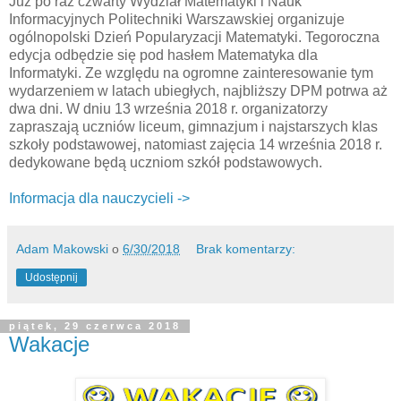
Już po raz czwarty Wydział Matematyki i Nauk
Informacyjnych Politechniki Warszawskiej organizuje
ogólnopolski Dzień Popularyzacji Matematyki. Tegoroczna
edycja odbędzie się pod hasłem Matematyka dla
Informatyki. Ze względu na ogromne zainteresowanie tym
wydarzeniem w latach ubiegłych, najbliższy DPM potrwa aż
dwa dni. W dniu 13 września 2018 r. organizatorzy
zapraszają uczniów liceum, gimnazjum i najstarszych klas
szkoły podstawowej, natomiast zajęcia 14 września 2018 r.
dedykowane będą uczniom szkół podstawowych.
Informacja dla nauczycieli ->
Adam Makowski
o
6/30/2018
Brak komentarzy:
Udostępnij
piątek, 29 czerwca 2018
Wakacje