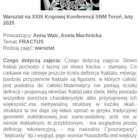
Warsztat na XXIX Krajowej Konferencji SNM Toruń, luty
2020
Prowadzący:
Anna Walc, Aneta Machnicka
Temat:
FRACTUS
Rodzaj zajęć:
warsztat
Czego dotyczą zajęcia:
Czego dotyczą zajęcia: Słowo
fraktal pochodzi z łaciny od słowa fractus – złamany. Co
ciekawe nie istnieje jeszcze ścisła definicja fraktalu, mówiąc
bardziej przyziemnie fraktale są figurami, w których całość
jest podobna do całości.Matematycy nie podają ścisłej
definicji i proponują określać fraktal jako zbiór, który posiada
wszystkie poniższe charakterystyki albo przynajmniej ich
większość:-ma nietrywialną strukturę w każdej skali,-
struktura ta nie daje się łatwo opisać w języku tradycyjnej
geometrii euklidesowej,-jest samo-podobny, jeśli nie w
sensie dokładnym, to przybliżonym, - ma względnie prostą
definicję rekurencyjną, - ma naturalny ("poszarpany",
"kłębiasty" itp.) wygląd,-jego wymiar Hausdorffa jest większy