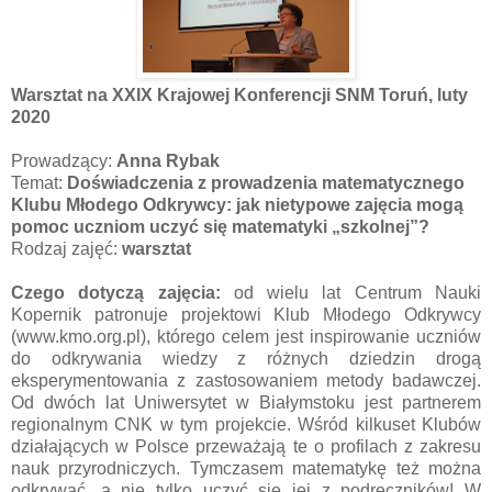
Warsztat na XXIX Krajowej Konferencji SNM Toruń, luty
2020
Prowadzący:
Anna Rybak
Temat:
Doświadczenia z prowadzenia matematycznego
Klubu Młodego Odkrywcy: jak nietypowe zajęcia mogą
pomoc uczniom uczyć się matematyki „szkolnej”?
Rodzaj zajęć:
warsztat
Czego dotyczą zajęcia:
od wielu lat Centrum Nauki
Kopernik patronuje projektowi Klub Młodego Odkrywcy
(www.kmo.org.pl), którego celem jest inspirowanie uczniów
do odkrywania wiedzy z różnych dziedzin drogą
eksperymentowania z zastosowaniem metody badawczej.
Od dwóch lat Uniwersytet w Białymstoku jest partnerem
regionalnym CNK w tym projekcie. Wśród kilkuset Klubów
działających w Polsce przeważają te o profilach z zakresu
nauk przyrodniczych. Tymczasem matematykę też można
odkrywać, a nie tylko uczyć się jej z podręczników! W