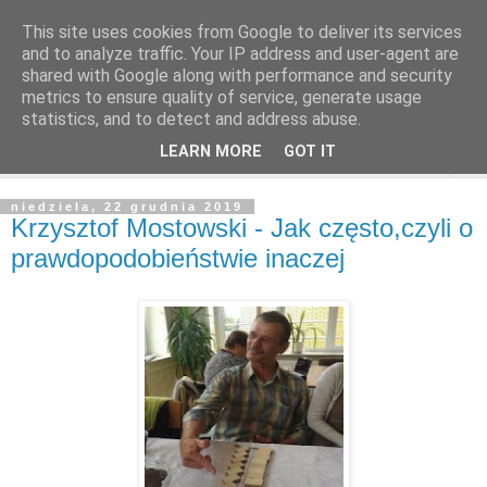
This site uses cookies from Google to deliver its services
and to analyze traffic. Your IP address and user-agent are
shared with Google along with performance and security
metrics to ensure quality of service, generate usage
statistics, and to detect and address abuse.
LEARN MORE
GOT IT
▼
niedziela, 22 grudnia 2019
Krzysztof Mostowski - Jak często,czyli o
prawdopodobieństwie inaczej