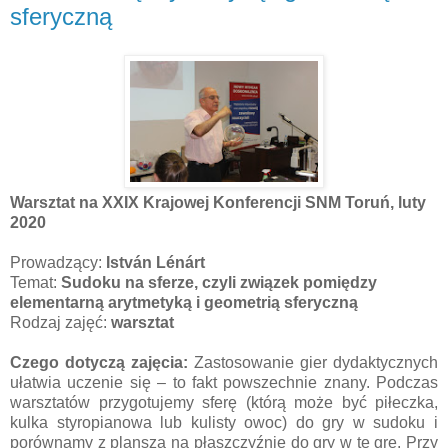
sferyczną
Warsztat na XXIX Krajowej Konferencji SNM Toruń, luty
2020
Prowadzący:
István Lénárt
Temat:
Sudoku na sferze, czyli związek pomiędzy
elementarną arytmetyką i geometrią sferyczną
Rodzaj zajęć:
warsztat
Czego dotyczą zajęcia:
Zastosowanie gier dydaktycznych
ułatwia uczenie się – to fakt powszechnie znany. Podczas
warsztatów przygotujemy sferę (którą może być piłeczka,
kulka styropianowa lub kulisty owoc) do gry w sudoku i
porównamy z planszą na płaszczyźnie do gry w tę grę. Przy