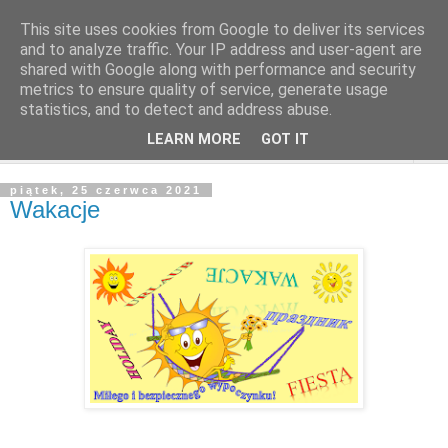
This site uses cookies from Google to deliver its services
and to analyze traffic. Your IP address and user-agent are
shared with Google along with performance and security
metrics to ensure quality of service, generate usage
statistics, and to detect and address abuse.
LEARN MORE
GOT IT
▼
piątek, 25 czerwca 2021
Wakacje