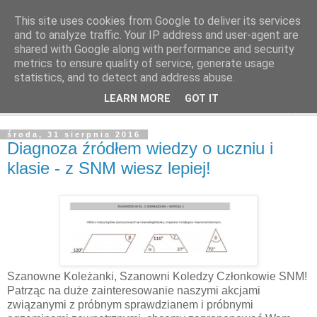
This site uses cookies from Google to deliver its services
and to analyze traffic. Your IP address and user-agent are
shared with Google along with performance and security
metrics to ensure quality of service, generate usage
statistics, and to detect and address abuse.
LEARN MORE
GOT IT
▼
środa, 31 sierpnia 2016
Diagnoza źródłem wiedzy o uczniu i
klasie - z SNM wiesz lepiej!
Szanowne Koleżanki, Szanowni Koledzy Członkowie SNM!
Patrząc na duże zainteresowanie naszymi akcjami
związanymi z próbnym sprawdzianem i próbnymi