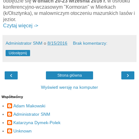
odbędzie się
w dniach 20-23 września 2016 r.
w ośrodku
konferencyjno-wczasowym "Kormoran" w Mierkach
(k/Olsztynka), w malowniczym otoczeniu mazurskich lasów i
jezior.
Czytaj więcej ->
Administrator SNM
o
8/15/2016
Brak komentarzy:
Udostępnij
‹
›
Strona główna
Wyświetl wersję na komputer
Współtwórcy
Adam Makowski
Administrator SNM
Katarzyna Dymek-Polek
Unknown