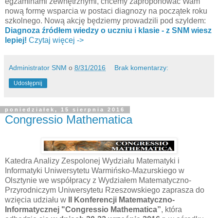
egzaminami zewnętrznymi, chcemy zaproponować Wam
nową formę wsparcia w postaci diagnozy na początek roku
szkolnego. Nową akcję będziemy prowadzili pod szyldem:
Diagnoza źródłem wiedzy o uczniu i klasie - z SNM wiesz
lepiej!
Czytaj więcej ->
Administrator SNM
o
8/31/2016
Brak komentarzy:
Udostępnij
poniedziałek, 15 sierpnia 2016
Congressio Mathematica
Katedra Analizy Zespolonej Wydziału Matematyki i
Informatyki Uniwersytetu Warmińsko-Mazurskiego w
Olsztynie we współpracy z Wydziałem Matematyczno-
Przyrodniczym Uniwersytetu Rzeszowskiego zaprasza do
wzięcia udziału w
II Konferencji Matematyczno-
Informatycznej "Congressio Mathematica”
, która