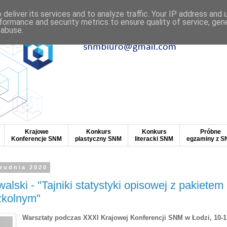
deliver its services and to analyze traffic. Your IP address and
formance and security metrics to ensure quality of service, ge
 abuse.
Krajowe
Konkurs
Konkurs
Próbne
Konferencje SNM
plastyczny SNM
literacki SNM
egzaminy z 
grudnia 2020
alski - "Tajniki statystyki opisowej z pakietem
zkolnym"
Warsztaty podczas XXXI Krajowej Konferencji SNM w Łodzi, 10-1