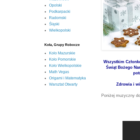
Opolski
Podkarpacki
Radomski
Śląski
Wielkopolski
Koła, Grupy Robocze
Koło Mazurskie
Koło Pomorskie
Wszystkim Członk
Koło Wielkopolskie
Świąt Bożego Naro
Math Vegas
pot
Origami i Matematyka
Zdrowia i w
Warsztat Otwarty
Poniżej muzyczny do