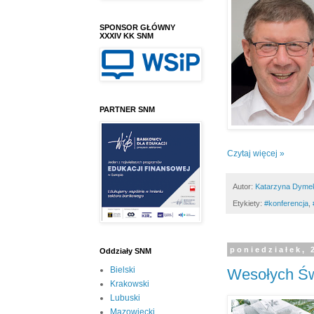
SPONSOR GŁÓWNY
XXXIV KK SNM
PARTNER SNM
Czytaj więcej »
Autor:
Katarzyna Dyme
Etykiety:
#konferencja
,
poniedziałek, 
Oddziały SNM
Bielski
Wesołych Św
Krakowski
Lubuski
Mazowiecki