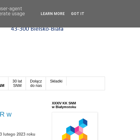
 user-agent
nerate usage
LEARN MORE
GOT IT
30 lat
Dołącz
Składki
SNM
SNM
do nas
XXXIV KK SNM
w Białymstoku
 R w
3 lutego 2023 roku