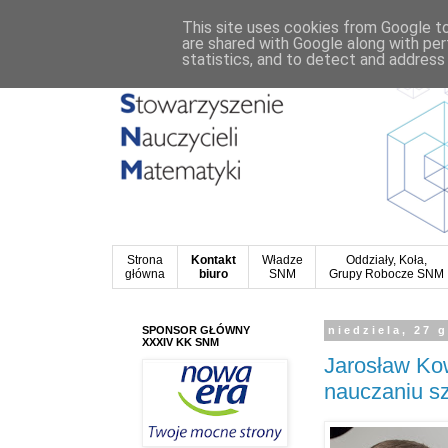
This site uses cookies from Google to 
are shared with Google along with per
statistics, and to detect and address
Strona
Kontakt
Władze
Oddziały, Koła,
główna
biuro
SNM
Grupy Robocze SNM
SPONSOR GŁÓWNY
niedziela, 27 
XXXIV KK SNM
Jarosław Kow
nauczaniu s