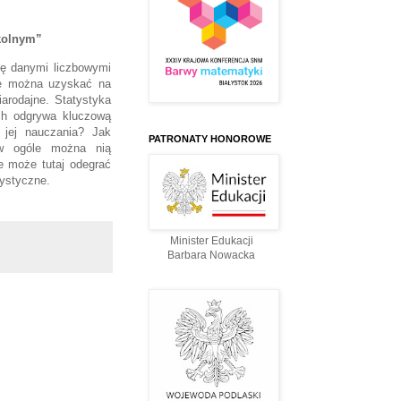
zkolnym”
się danymi liczbowymi
je można uzyskać na
arodajne. Statystyka
ych odgrywa kluczową
 jej nauczania? Jak
PATRONATY HONOROWE
w ogóle można nią
e może tutaj odegrać
tystyczne.
Minister Edukacji
Barbara Nowacka