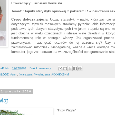
Prowadzący: Jarosław Kowalski
Temat:
"Tajniki statystyki opisowej z pakietem R w nauczaniu s
Czego dotyczą zajęcia:
Ucząc statystyki – nauki, która zajmuje 
dotyczącymi zjawisk masowych stawiamy pytania: jakie informac
podstawie tych danych statystycznych i w jakim stopniu są one mi
jest obecna w wielu dziedzinach i istnieje wiele dziedzin w któr
fundamentalną rolę w postępie wiedzy. Jak organizować proces
przekonywać i zachęcać uczniów do jej uczenia się? Czy 
zainteresować młodzież? Niebagatelną, ważną a wręcz wiodąca rol
komputer, jego zastosowanie a w szczególności oprogramowanie sta
k-Polek
o
12/27/2020
Brak komentarzy:
#LODZ
,
#snm
,
#warsztaty
,
#wydarzenia
,
#XXXIKKSNM
21 grudnia 2020
iąt
"Przy Wigilii"