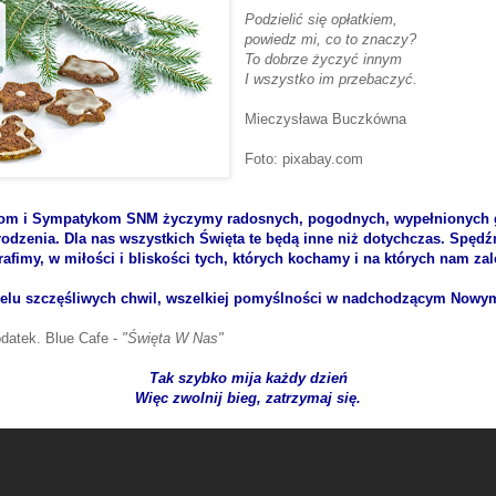
Podzielić się opłatkiem,
powiedz mi, co to znaczy?
To dobrze życzyć innym
I wszystko im przebaczyć.
Mieczysława Buczkówna
Foto: pixabay.com
om i Sympatykom SNM życzymy radosnych, pogodnych, wypełnionych
dzenia. Dla nas wszystkich Święta te będą inne niż dotychczas. Spędźm
rafimy, w miłości i bliskości tych, których kochamy i na których nam zal
ielu szczęśliwych chwil, wszelkiej pomyślności w nadchodzącym Nowy
datek. Blue Cafe -
"Święta W Nas"
Tak szybko mija każdy dzień
Więc zwolnij bieg, zatrzymaj się.