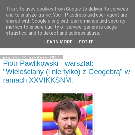
This site uses cookies from Google to deliver its services
and to analyze traffic. Your IP address and user-agent are
shared with Google along with performance and security
metrics to ensure quality of service, generate usage
statistics, and to detect and address abuse.
LEARN MORE
GOT IT
▼
piątek, 30 grudnia 2016
Piotr Pawlikowski - warsztat:
"Wielościany (i nie tylko) z Geogebrą" w
ramach XXVIKKSNM.