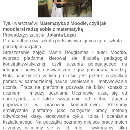
Tytuł warsztatów:
Matematyka z Moodle, czyli jak
moodlersi radzą sobie z matematyką
Prowadzący zajęcia:
Jolanta Lazar
Grupa odbiorców: szkoła podstawowa, gimnazjum, szkoła
ponadgimnazjalna
Streszczenie zajęć: Martin Dougiamas - autor Moodle,
tworząc platformę kierował się filozofią pedagogiki
konstruktywistycznej, czyli uczenia polegającego na
integracji nowych doświadczeń z już posiadaną wiedzą.
Rolą nauczyciela w tym procesie jest przede wszystkim
pomoc w samodzielnej nauce, wspieranie i motywowanie
ucznia. Praca na platformie pozwala na bliski kontakt z
uczniem i między uczniami. Uczniowie uczą się od
nauczyciela, ale także wzajemnie od siebie. Zajęcia
poprowadzę w pracowni komputerowej. Poznamy
empirycznie platformę jako narzędzie pracy metodą
odwróconej klasy, stosowania cyklu Kolba i oceniania
kształtującego. Na początku poznamy miejsce pracy moich
uczniów, wcielimy się w ich rolę i wykonamy kilka