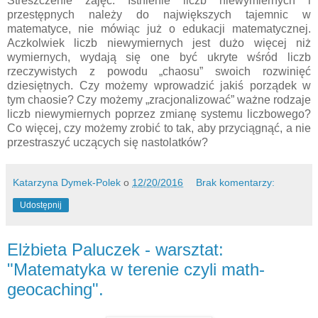
Streszczenie zajęć: Istnienie liczb niewymiernych i
przestępnych należy do największych tajemnic w
matematyce, nie mówiąc już o edukacji matematycznej.
Aczkolwiek liczb niewymiernych jest dużo więcej niż
wymiernych, wydają się one być ukryte wśród liczb
rzeczywistych z powodu „chaosu” swoich rozwinięć
dziesiętnych. Czy możemy wprowadzić jakiś porządek w
tym chaosie? Czy możemy „zracjonalizować” ważne rodzaje
liczb niewymiernych poprzez zmianę systemu liczbowego?
Co więcej, czy możemy zrobić to tak, aby przyciągnąć, a nie
przestraszyć uczących się nastolatków?
Katarzyna Dymek-Polek
o
12/20/2016
Brak komentarzy:
Udostępnij
Elżbieta Paluczek - warsztat:
"Matematyka w terenie czyli math-
geocaching".