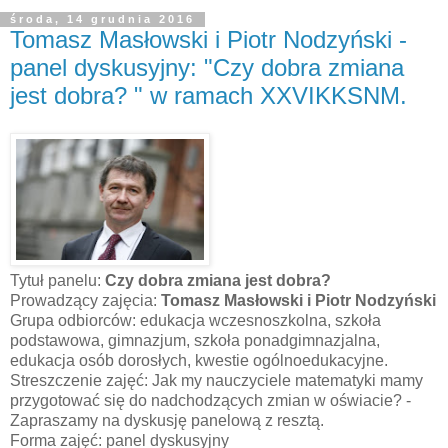
środa, 14 grudnia 2016
Tomasz Masłowski i Piotr Nodzyński -
panel dyskusyjny: "Czy dobra zmiana
jest dobra? " w ramach XXVIKKSNM.
Tytuł panelu:
Czy dobra zmiana jest dobra?
Prowadzący zajęcia:
Tomasz Masłowski i Piotr Nodzyński
Grupa odbiorców: edukacja wczesnoszkolna, szkoła
podstawowa, gimnazjum, szkoła ponadgimnazjalna,
edukacja osób dorosłych, kwestie ogólnoedukacyjne.
Streszczenie zajęć: Jak my nauczyciele matematyki mamy
przygotować się do nadchodzących zmian w oświacie? -
Zapraszamy na dyskusję panelową z resztą.
Forma zajęć: panel dyskusyjny