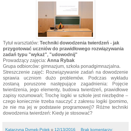
Tytuł warsztatów:
Techniki dowodzenia twierdzeń - jak
przygotować uczniów do prawidłowego rozwiązywania
zadań typu "wykaż", "udowodnij"
Prowadzący zajęcia:
Anna Rybak
Grupa odbiorców: gimnazjum, szkoła ponadgimnazjalna.
Streszczenie zajęć: Rozwiązywanie zadań na dowodzenie
sprawia uczniom dużo problemów. Podczas wykładu
zostaną poruszone następujące zagadnienia: Pojęcie
twierdzenia, jego elementy, budowa twierdzeń, prawidłowe
zapisy rozumowań; Trochę logiki w szkole jest niezbędne –
czego koniecznie trzeba nauczyć z zakresu logiki (pomimo,
że nie ma jej w podstawie programowej)? Różne techniki
dowodzenia twierdzeń: Kiedy je stosować?
Katarzyna Dymek-Polek
o
12/13/2016
Brak komentarzy: