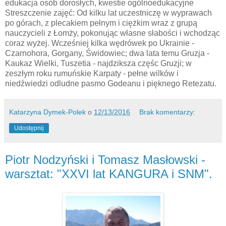
edukacja osób dorosłych, kwestie ogólnoedukacyjne
Streszczenie zajęć: Od kilku lat uczestniczę w wyprawach
po górach, z plecakiem pełnym i ciężkim wraz z grupą
nauczycieli z Łomży, pokonując własne słabości i wchodząc
coraz wyżej. Wcześniej kilka wędrówek po Ukrainie -
Czarnohora, Gorgany, Świdowiec; dwa lata temu Gruzja -
Kaukaz Wielki, Tuszetia - najdziksza częśc Gruzji; w
zeszłym roku rumuńskie Karpaty - pełne wilków i
niedźwiedzi odludne pasmo Godeanu i pięknego Retezatu.
Katarzyna Dymek-Polek
o
12/13/2016
Brak komentarzy:
Udostępnij
Piotr Nodzyński i Tomasz Masłowski -
warsztat: "XXVI lat KANGURA i SNM".