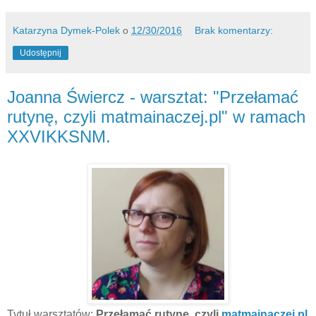
Katarzyna Dymek-Polek
o
12/30/2016
Brak komentarzy:
Udostępnij
Joanna Świercz - warsztat: "Przełamać
rutynę, czyli matmainaczej.pl" w ramach
XXVIKKSNM.
Tytuł warsztatów:
Przełamać rutynę, czyli
matmainaczej.pl