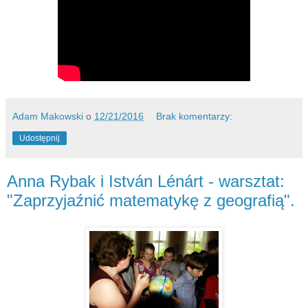
Adam Makowski
o
12/21/2016
Brak komentarzy:
Udostępnij
Anna Rybak i István Lénárt - warsztat:
"Zaprzyjaźnić matematykę z geografią".