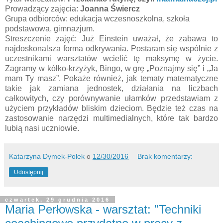
Prowadzący zajęcia:
Joanna Świercz
Grupa odbiorców: edukacja wczesnoszkolna, szkoła
podstawowa, gimnazjum.
Streszczenie zajęć: Już Einstein uważał, że zabawa to
najdoskonalsza forma odkrywania. Postaram się wspólnie z
uczestnikami warsztatów wcielić tę maksymę w życie.
Zagramy w kółko-krzyżyk, Bingo, w grę „Poznajmy się” i „Ja
mam Ty masz”. Pokaże również, jak tematy matematyczne
takie jak zamiana jednostek, działania na liczbach
całkowitych, czy porównywanie ułamków przedstawiam z
użyciem przykładów bliskim dzieciom. Będzie też czas na
zastosowanie narzędzi multimedialnych, które tak bardzo
lubią nasi uczniowie.
Katarzyna Dymek-Polek
o
12/30/2016
Brak komentarzy:
Udostępnij
czwartek, 29 grudnia 2016
Maria Perłowska - warsztat: "Techniki