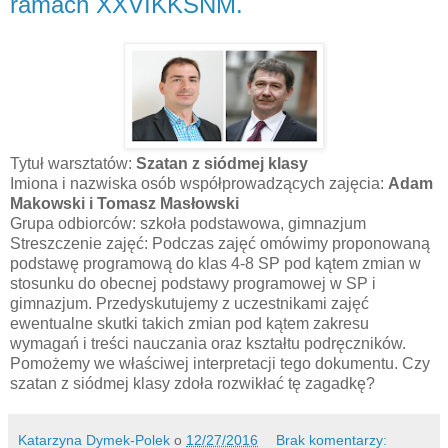
ramach XXVIKKSNM.
Tytuł warsztatów:
Szatan z siódmej klasy
Imiona i nazwiska osób współprowadzących zajęcia:
Adam
Makowski i Tomasz Masłowski
Grupa odbiorców: szkoła podstawowa, gimnazjum
Streszczenie zajęć: Podczas zajęć omówimy proponowaną
podstawę programową do klas 4-8 SP pod kątem zmian w
stosunku do obecnej podstawy programowej w SP i
gimnazjum. Przedyskutujemy z uczestnikami zajęć
ewentualne skutki takich zmian pod kątem zakresu
wymagań i treści nauczania oraz kształtu podręczników.
Pomożemy we właściwej interpretacji tego dokumentu. Czy
szatan z siódmej klasy zdoła rozwikłać tę zagadkę?
Katarzyna Dymek-Polek
o
12/27/2016
Brak komentarzy: