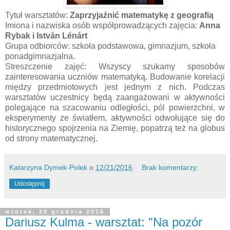
Tytuł warsztatów:
Zaprzyjaźnić matematykę z geografią
Imiona i nazwiska osób współprowadzących zajęcia:
Anna
Rybak i István Lénárt
Grupa odbiorców: szkoła podstawowa, gimnazjum, szkoła
ponadgimnazjalna.
Streszczenie zajęć: Wszyscy szukamy sposobów
zainteresowania uczniów matematyką. Budowanie korelacji
między przedmiotowych jest jednym z nich. Podczas
warsztatów uczestnicy będą zaangażowani w aktywności
polegające na szacowaniu odległości, pól powierzchni, w
eksperymenty ze światłem, aktywności odwołujące się do
historycznego spojrzenia na Ziemię, popatrzą też na globus
od strony matematycznej.
Katarzyna Dymek-Polek
o
12/21/2016
Brak komentarzy:
Udostępnij
wtorek, 20 grudnia 2016
Dariusz Kulma - warsztat: "Na pozór