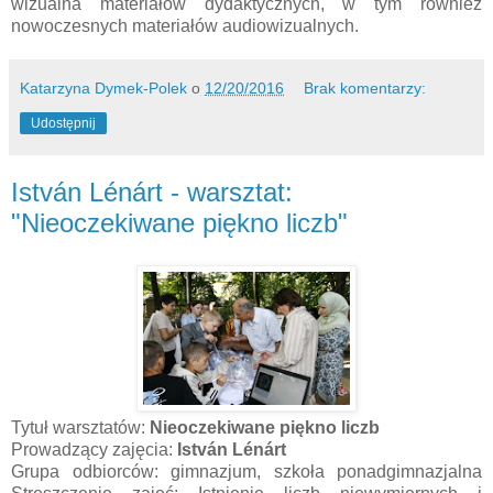
wizualna materiałów dydaktycznych, w tym również
nowoczesnych materiałów audiowizualnych.
Katarzyna Dymek-Polek
o
12/20/2016
Brak komentarzy:
Udostępnij
István Lénárt - warsztat:
"Nieoczekiwane piękno liczb"
Tytuł warsztatów:
Nieoczekiwane piękno liczb
Prowadzący zajęcia:
István Lénárt
Grupa odbiorców: gimnazjum, szkoła ponadgimnazjalna