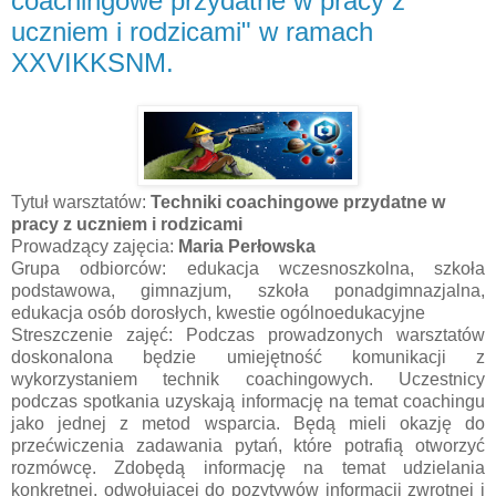
coachingowe przydatne w pracy z
uczniem i rodzicami" w ramach
XXVIKKSNM.
Tytuł warsztatów:
Techniki coachingowe przydatne w
pracy z uczniem i rodzicami
Prowadzący zajęcia:
Maria Perłowska
Grupa odbiorców: edukacja wczesnoszkolna, szkoła
podstawowa, gimnazjum, szkoła ponadgimnazjalna,
edukacja osób dorosłych, kwestie ogólnoedukacyjne
Streszczenie zajęć: Podczas prowadzonych warsztatów
doskonalona będzie umiejętność komunikacji z
wykorzystaniem technik coachingowych. Uczestnicy
podczas spotkania uzyskają informację na temat coachingu
jako jednej z metod wsparcia. Będą mieli okazję do
przećwiczenia zadawania pytań, które potrafią otworzyć
rozmówcę. Zdobędą informację na temat udzielania
konkretnej, odwołującej do pozytywów informacji zwrotnej i