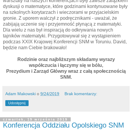
warsztaty na naszych konferencjach były zawsze zalążkiem
dyskusji o matematyce, które godzinami kontynuowane były
na szkolnych korytarzach i wieczorami w przyjacielskim
gronie. Z uporem walczył z podręcznikami - uważał, że
zabijają uczenie się i przyjemność płynącą z matematyki.
Dla wielu z nas był inspiracją do odkrywania nowych
tajników matematyki. Przygotowywał się z wystąpieniem
podczas XXIX Krajowej Konferencji SNM w Toruniu. David,
będzie nam Ciebie brakowało!
Rodzinie oraz najbliższym składamy wyrazy
współczucia i łączymy się w bólu,
Prezydium i Zarząd Główny wraz z całą społecznością
SNM.
Adam Makowski
o
9/24/2019
Brak komentarzy:
Udostępnij
czwartek, 19 września 2019
Konferencja Oddziału Opolskiego SNM