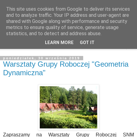
This site uses cookies from Google to deliver its services
and to analyze traffic. Your IP address and user-agent are
shared with Google along with performance and security
metrics to ensure quality of service, generate usage
statistics, and to detect and address abuse.
LEARN MORE
GOT IT
▼
poniedziałek, 30 września 2019
Warsztaty Grupy Roboczej "Geometria
Dynamiczna"
Zapraszamy na Warsztaty Grupy Roboczej SNM