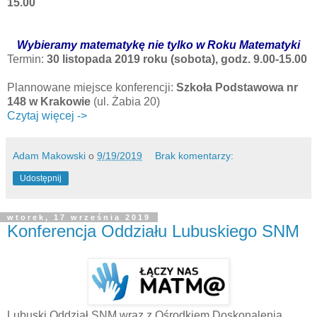
15.00
Wybieramy matematykę nie tylko w Roku Matematyki
Termin:
30 listopada 2019 roku (sobota), godz. 9.00-15.00
Plannowane miejsce konferencji:
Szkoła Podstawowa nr
148 w Krakowie
(ul. Żabia 20)
Czytaj więcej ->
Adam Makowski
o
9/19/2019
Brak komentarzy:
Udostępnij
wtorek, 17 września 2019
Konferencja Oddziału Lubuskiego SNM
Lubuski Oddział SNM wraz z Ośrodkiem Doskonalenia