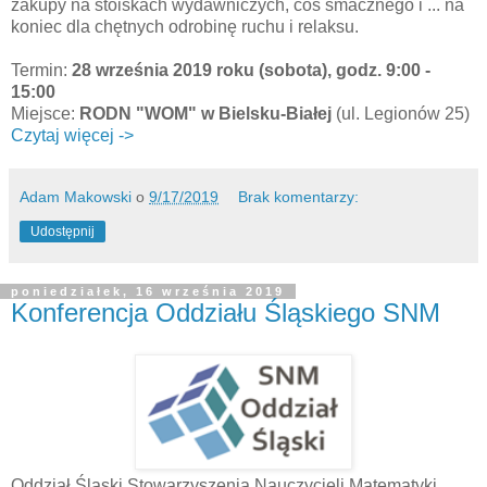
zakupy na stoiskach wydawniczych, coś smacznego i ... na
koniec dla chętnych odrobinę ruchu i relaksu.
Termin:
28 września 2019 roku (sobota), godz. 9:00 -
15:00
Miejsce:
RODN "WOM" w Bielsku-Białej
(ul. Legionów 25)
Czytaj więcej ->
Adam Makowski
o
9/17/2019
Brak komentarzy:
Udostępnij
poniedziałek, 16 września 2019
Konferencja Oddziału Śląskiego SNM
Oddział Śląski Stowarzyszenia Nauczycieli Matematyki