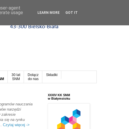
 user-agent
nerate usage
LEARN MORE
GOT IT
30 lat
Dołącz
Składki
SNM
SNM
do nas
XXXIV KK SNM
w Białymstoku
rogramów nauczania
awów narzędzi
 zakresie
a się na rynku
..
Czytaj więcej ->