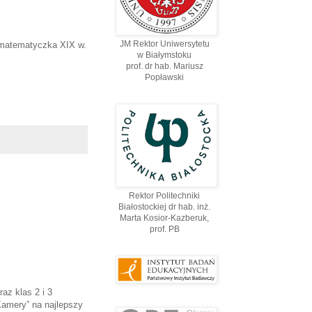
JM Rektor Uniwersytetu
 matematyczka XIX w.
w Białymstoku
prof. dr hab. Mariusz
Popławski
Rektor Politechniki
Białostockiej dr hab. inż.
Marta Kosior-Kazberuk,
prof. PВ
az klas 2 i 3
Kamery” na najlepszy