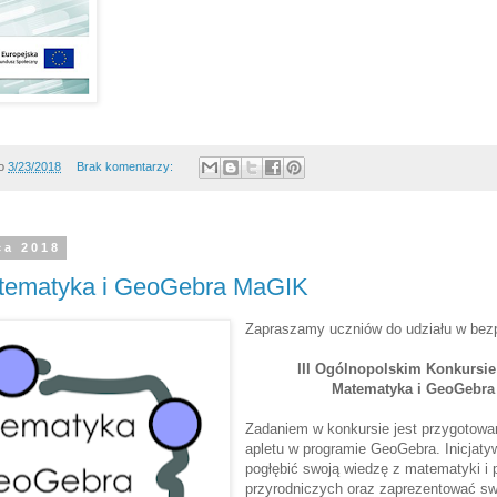
o
3/23/2018
Brak komentarzy:
ca 2018
tematyka i GeoGebra MaGIK
Zapraszamy uczniów do udziału w bez
III Ogólnopolskim Konkursie
Matematyka i GeoGebra
Zadaniem w konkursie jest przygotowa
apletu w programie GeoGebra. Inicjat
pogłębić swoją wiedzę z matematyki i
przyrodniczych oraz zaprezentować swo