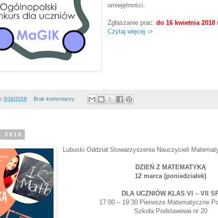
umiejętności.
Zgłaszanie prac:
do 16 kwietnia 2018 
Czytaj więcej ->
o
3/16/2018
Brak komentarzy:
a 2018
Lubuski Oddział Stowarzyszenia Nauczycieli Matemat
DZIEŃ Z MATEMATYKĄ
12 marca (poniedziałek)
DLA UCZNIÓW KLAS VI – VII S
17:00 – 19:30 Pierwsze Matematyczne Po
Szkoła Podstawowa nr 20