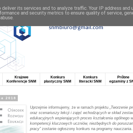
deliver its services and to analyze traffic. Your IP address and
formance and security metrics to ensure quality of service, ge
 abuse.
Krajowe
Konkurs
Konkurs
Próbne
Konferencje SNM
plastyczny SNM
literacki SNM
egzaminy z 
ca 2018
Uprzejmie informujemy, że w ramach projektu
„Tworzenie p
oraz scenariuszy lekcji i zajęć wchodzących w skład zest
edukacyjnych wspierających proces kształcenia ogólnego w
kompetencji kluczowych uczniów, niezbędnych do poruszani
pracy”
zostanie ogłoszony konkurs na programy nauczania.