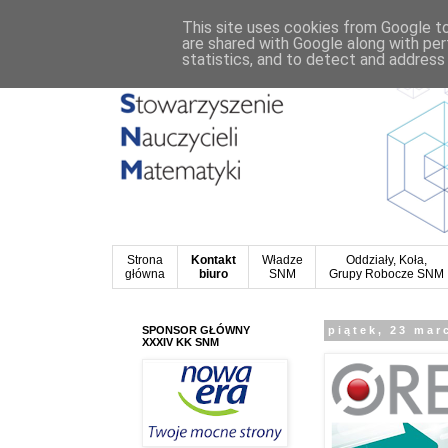
This site uses cookies from Google to 
are shared with Google along with per
statistics, and to detect and address
Strona
Kontakt
Władze
Oddziały, Koła,
główna
biuro
SNM
Grupy Robocze SNM
SPONSOR GŁÓWNY
piątek, 23 mar
XXXIV KK SNM