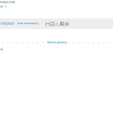
ematycznej.
ie ->
o
3/01/2018
Brak komentarzy:
Strona główna
om)