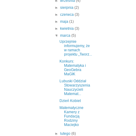
►
września
(4)
►
sierpnia
(2)
►
czerwca
(3)
►
maja
(1)
►
kwietnia
(3)
▼
marca
(5)
Uprzejmie
informujemy, że
w ramach
projektu „Tworz...
Konkurs:
Matematyka i
GeoGebra
MaGIK
Lubuski Oddział
Stowarzyszenia
Nauczycieli
Matemat...
Dzień Kobiet
Matematyczne
Kamery z
Fundacją
Rodziny
Maciejko
►
lutego
(6)