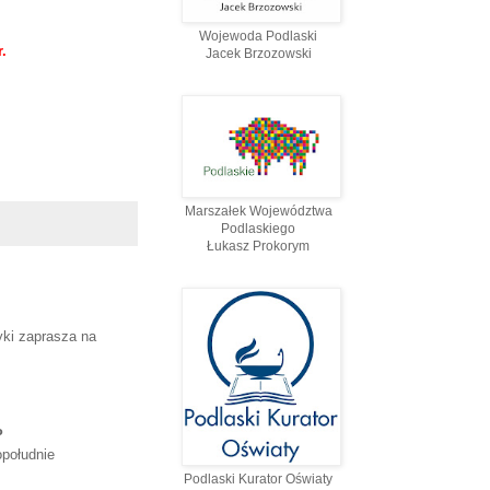
Wojewoda Podlaski
r.
Jacek Brzozowski
Marszałek Województwa
Podlaskiego
Łukasz Prokorym
yki zaprasza na
P
południe
Podlaski Kurator Oświaty