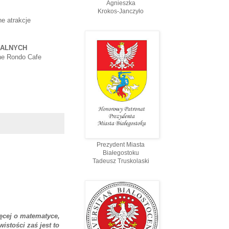
Agnieszka
Krokos-Janczyło
ne atrakcje
JALNYCH
ne Rondo Cafe
Prezydent Miasta
Białegostoku
Tadeusz Truskolaski
ięcej o matematyce,
istości zaś jest to