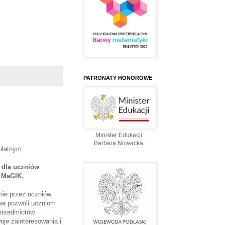
PATRONATY HONOROWE
Minister Edukacji
Barbara Nowacka
płatnym
 dla uczniów
 MaGIK.
nie przez uczniów
ywa pozwoli uczniom
 przedmiotów
je zainteresowania i