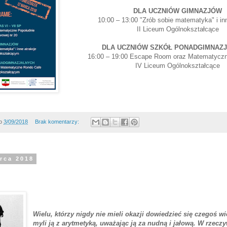
DLA UCZNIÓW GIMNAZJÓW
10:00 – 13:00 "Zrób sobie matematyka" i in
II Liceum Ogólnokształcące
DLA UCZNIÓW SZKÓŁ PONADGIMNAZ
16:00 – 19:00 Escape Room oraz Matematycz
IV Liceum Ogólnokształcące
o
3/09/2018
Brak komentarzy:
rca 2018
Wielu, którzy nigdy nie mieli okazji dowiedzieć się czegoś w
myli ją z arytmetyką, uważając ją za nudną i jałową. W rzeczyw