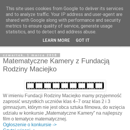
This site uses cookies from Google to deliver its services
and to analyze traffic. Your IP address and user-agent are
shared with Google along with performance and security
metrics to ensure quality of service, generate usage
statistics, and to detect and address abuse.
LEARN MORE
GOT IT
▼
czwartek, 1 marca 2018
Matematyczne Kamery z Fundacją
Rodziny Maciejko
W imieniu Fundacji Rodziny Maciejko mamy przyjemność
zaprosić wszystkich uczniów klas 4–7 oraz klas 2 i 3
gimnazjum, którym nie jest obca sztuka filmowa, do wzięcia
udziału w konkursie „Matematyczne Kamery” na najlepszy
film o tematyce matematycznej.
Ogłoszenie o konkursie ->