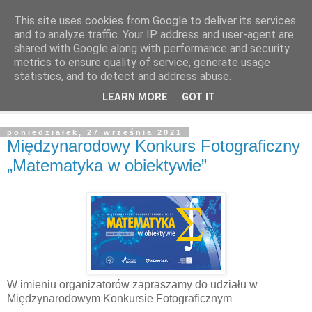
This site uses cookies from Google to deliver its services
and to analyze traffic. Your IP address and user-agent are
shared with Google along with performance and security
metrics to ensure quality of service, generate usage
statistics, and to detect and address abuse.
LEARN MORE
GOT IT
▼
poniedziałek, 27 września 2021
Międzynarodowy Konkurs Fotograficzny
„Matematyka w obiektywie”
W imieniu organizatorów zapraszamy do udziału w
Międzynarodowym Konkursie Fotograficznym