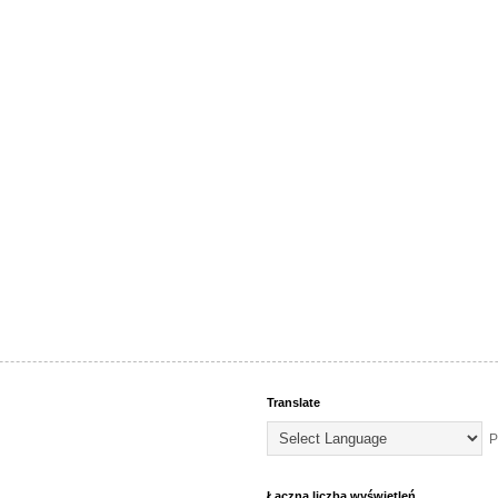
Translate
P
Łączna liczba wyświetleń