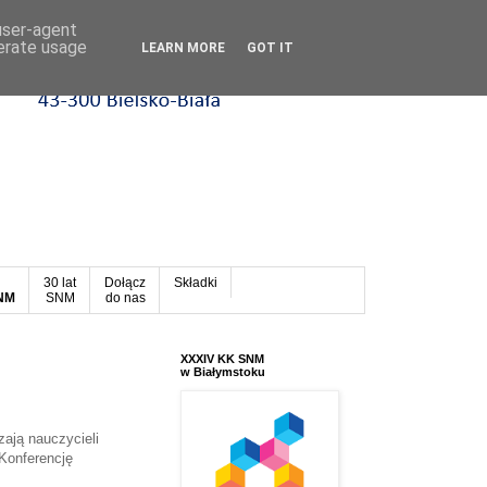
 user-agent
nerate usage
LEARN MORE
GOT IT
30 lat
Dołącz
Składki
SNM
SNM
do nas
XXXIV KK SNM
w Białymstoku
ają nauczycieli
Konferencję