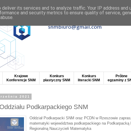
deliver its services and to analyze traffic. Your IP address and
formance and security metrics to ensure quality of service, ge
 abuse.
Krajowe
Konkurs
Konkurs
Próbne
Konferencje SNM
plastyczny SNM
literacki SNM
egzaminy z 
września 2021
 Oddziału Podkarpackiego SNM
Oddział Podkarpacki SNM oraz PCDN w Rzeszowie zaprasz
matematyki województwa podkarpackiego na Podkarpacką 
Regionalną Nauczycieli Matematyka