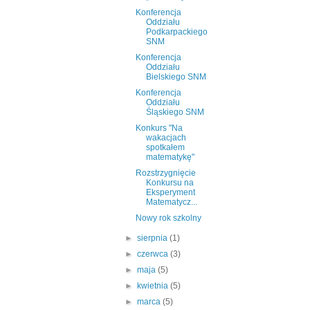
Konferencja
Oddziału
Podkarpackiego
SNM
Konferencja
Oddziału
Bielskiego SNM
Konferencja
Oddziału
Śląskiego SNM
Konkurs "Na
wakacjach
spotkałem
matematykę"
Rozstrzygnięcie
Konkursu na
Eksperyment
Matematycz...
Nowy rok szkolny
►
sierpnia
(1)
►
czerwca
(3)
►
maja
(5)
►
kwietnia
(5)
►
marca
(5)