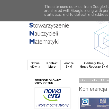
This site uses cookies from Google to 
are shared with Google along with per
statistics, and to detect and address
Strona
Kontakt
Władze
Oddziały, Koła,
główna
biuro
SNM
Grupy Robocze SNM
SPONSOR GŁÓWNY
niedziela, 19 
XXXIV KK SNM
Konferencja