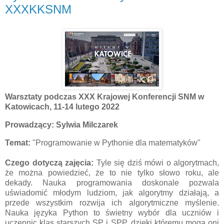
XXXKKSNM
Warsztaty podczas XXX Krajowej Konferencji SNM w
Katowicach, 11-14 lutego 2022
Prowadzący: Sylwia Milczarek
Temat:
"Programowanie w Pythonie dla matematyków"
Czego dotyczą zajęcia:
Tyle się dziś mówi o algorytmach,
że można powiedzieć, że to nie tylko słowo roku, ale
dekady. Nauka programowania doskonale pozwala
uświadomić młodym ludziom, jak algorytmy działają, a
przede wszystkim rozwija ich algorytmiczne myślenie.
Nauka języka Python to świetny wybór dla uczniów i
uczennic klas starszych SP i SPP, dzięki któremu mogą oni