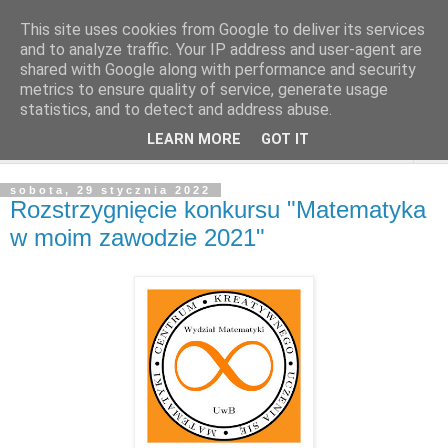
This site uses cookies from Google to deliver its services
and to analyze traffic. Your IP address and user-agent are
shared with Google along with performance and security
metrics to ensure quality of service, generate usage
statistics, and to detect and address abuse.
LEARN MORE
GOT IT
▼
sobota, 29 stycznia 2022
Rozstrzygnięcie konkursu "Matematyka
w moim zawodzie 2021"