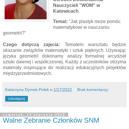
Nauczycieli "WOM" w
Katowicach
Temat:
"Jak plastyk może pomóc
matematykowi w nauczaniu
geometrii?"
Czego dotyczą zajęcia:
Tematem warsztatu będzie
ukazanie związków matematyki i sztuk pięknych. Używając
języka geometrii dokonamy analizy formalnej arcydzieł
sztuki dawnej i współczesnej. Każdy z uczestników otrzyma
materiały inspirujące do realizacji edukacyjnych projektów
międzyprzedmiotowych.
Katarzyna Dymek-Polek
o
1/17/2022
Brak komentarzy:
Udostępnij
czwartek, 13 stycznia 2022
Walne Zebranie Członków SNM