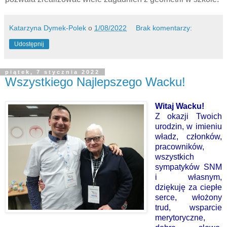
Katarzyna Dymek-Polek
o
1/08/2022
Brak komentarzy:
Udostępnij
piątek, 7 stycznia 2022
Wszystkiego Najlepszego Wacku!
Witaj Wacku!
Z okazji Twoich
urodzin, w imieniu
władz, członków,
pracowników,
wszystkich
sympatyków SNM
i własnym,
dziękuję za ciepłe
serce, włożony
trud, wsparcie
merytoryczne,