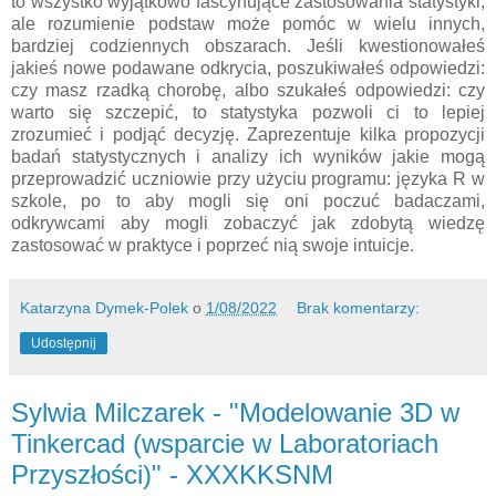
to wszystko wyjątkowo fascynujące zastosowania statystyki,
ale rozumienie podstaw może pomóc w wielu innych,
bardziej codziennych obszarach. Jeśli kwestionowałeś
jakieś nowe podawane odkrycia, poszukiwałeś odpowiedzi:
czy masz rzadką chorobę, albo szukałeś odpowiedzi: czy
warto się szczepić, to statystyka pozwoli ci to lepiej
zrozumieć i podjąć decyzję. Zaprezentuje kilka propozycji
badań statystycznych i analizy ich wyników jakie mogą
przeprowadzić uczniowie przy użyciu programu: języka R w
szkole, po to aby mogli się oni poczuć badaczami,
odkrywcami aby mogli zobaczyć jak zdobytą wiedzę
zastosować w praktyce i poprzeć nią swoje intuicje.
Katarzyna Dymek-Polek
o
1/08/2022
Brak komentarzy:
Udostępnij
Sylwia Milczarek - "Modelowanie 3D w
Tinkercad (wsparcie w Laboratoriach
Przyszłości)" - XXXKKSNM