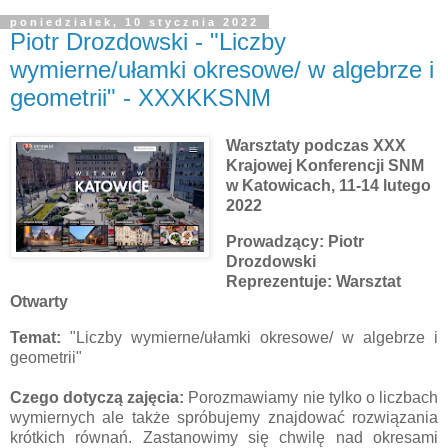
poniedziałek, 10 stycznia 2022
Piotr Drozdowski - "Liczby
wymierne/ułamki okresowe/ w algebrze i
geometrii" - XXXKKSNM
Warsztaty podczas XXX
Krajowej Konferencji SNM
w Katowicach, 11-14 lutego
2022
Prowadzący: Piotr
Drozdowski
Reprezentuje: Warsztat
Otwarty
Temat:
"Liczby wymierne/ułamki okresowe/ w algebrze i
geometrii"
Czego dotyczą zajęcia:
Porozmawiamy nie tylko o liczbach
wymiernych ale także spróbujemy znajdować rozwiązania
krótkich równań. Zastanowimy się chwilę nad okresami