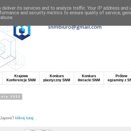
deliver its services and to analyze traffic. Your IP address and
formance and security metrics to ensure quality of service, ge
 abuse.
Krajowe
Konkurs
Konkurs
Próbne
Konferencje SNM
plastyczny SNM
literacki SNM
egzaminy z 
znia 2022
Japonii?
kliknij tutaj