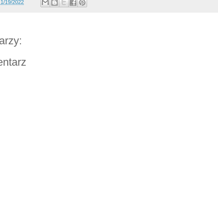
o
1/19/2022
arzy:
entarz