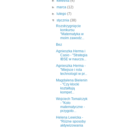
►
kwietnia
(4)
►
marca
(12)
►
lutego
(7)
▼
stycznia
(38)
Rozstrzygnięcie
konkursu
"Matematyka w
moim zawodz...
Bez
Agnieszka Herma i
Casio - "Strategia
IBSE w naucza...
Agnieszka Herma -
"Miejsce i rola
technologii w pr...
Magdalena Bielenin
- "Czy klocki
kształtują
kompet...
Wojciech Tomalczyk
- "Koło
matematyczne -
przygoto...
Helena Lewicka -
"Różne sposoby
aktywizowania