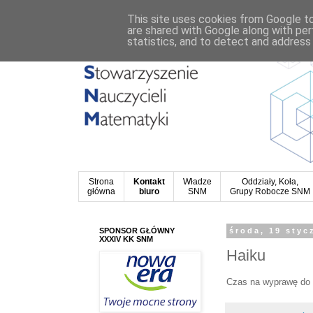
This site uses cookies from Google to 
are shared with Google along with per
statistics, and to detect and address
Strona
Kontakt
Władze
Oddziały, Koła,
główna
biuro
SNM
Grupy Robocze SNM
SPONSOR GŁÓWNY
środa, 19 styc
XXXIV KK SNM
Haiku
Czas na wyprawę do 