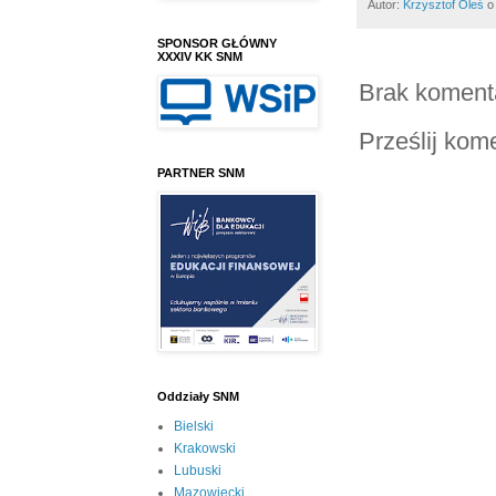
Autor:
Krzysztof Oleś
SPONSOR GŁÓWNY
XXXIV KK SNM
Brak koment
Prześlij kom
PARTNER SNM
Oddziały SNM
Bielski
Krakowski
Lubuski
Mazowiecki