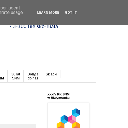
 user-agent
nerate usage
LEARN MORE
GOT IT
30 lat
Dołącz
Składki
SNM
SNM
do nas
XXXIV KK SNM
w Białymstoku