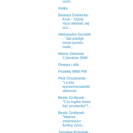
uczn...
Haiku
Barbara Dubiecka-
Kruk - "Gdzie
musi włamać się
ucz...
Aleksandra Gorzelik
- "Jak plastyk
może pomóc
mate...
Walne Zebranie
Członków SNM
Omega i alfa
Projekty WMiI PW
Piotr Drozdowski -
"Liczby
wymierne/ułamki
okresow...
Beata Szołtysek -
"Czy logika może
być prostacka"?...
Beata Szołtysek -
"Wykres
zmienności
funkcji życio...
Jarosław Kowalski -