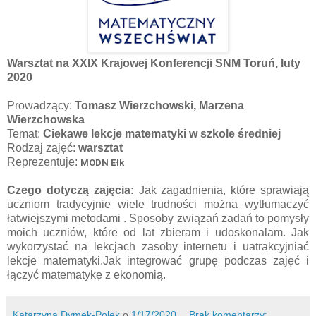
Warsztat na XXIX Krajowej Konferencji SNM Toruń, luty
2020
Prowadzący:
Tomasz Wierzchowski, Marzena
Wierzchowska
Temat:
Ciekawe lekcje matematyki w szkole średniej
Rodzaj zajęć:
warsztat
Reprezentuje:
MODN Ełk
Czego dotyczą zajęcia:
Jak zagadnienia, które sprawiają
uczniom tradycyjnie wiele trudności można wytłumaczyć
łatwiejszymi metodami . Sposoby związań zadań to pomysły
moich uczniów, które od lat zbieram i udoskonalam. Jak
wykorzystać na lekcjach zasoby internetu i uatrakcyjniać
lekcje matematyki.Jak integrować grupę podczas zajęć i
łączyć matematykę z ekonomią.
Katarzyna Dymek-Polek
o
1/17/2020
Brak komentarzy: