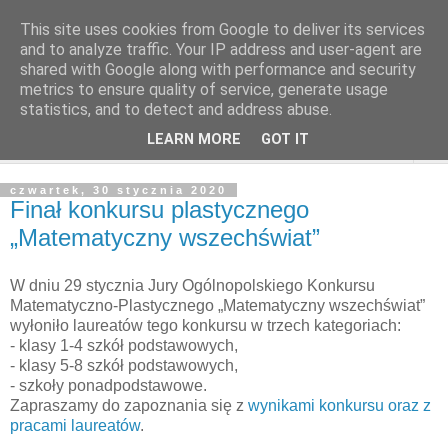
This site uses cookies from Google to deliver its services
and to analyze traffic. Your IP address and user-agent are
shared with Google along with performance and security
metrics to ensure quality of service, generate usage
statistics, and to detect and address abuse.
LEARN MORE
GOT IT
▼
czwartek, 30 stycznia 2020
Finał konkursu plastycznego
„Matematyczny wszechświat”
W dniu 29 stycznia Jury Ogólnopolskiego Konkursu
Matematyczno-Plastycznego „Matematyczny wszechświat”
wyłoniło laureatów tego konkursu w trzech kategoriach:
- klasy 1-4 szkół podstawowych,
- klasy 5-8 szkół podstawowych,
- szkoły ponadpodstawowe.
Zapraszamy do zapoznania się z
wynikami konkursu oraz z
pracami laureatów
.