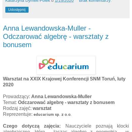
Katarzyna Dymek-Polek
o
1/15/2020
Brak komentarzy:
Udostępnij
Anna Lewandowska-Muller -
Odczarować algebrę - warsztaty z
bonusem
Warsztat na XXIX Krajowej Konferencji SNM Toruń, luty
2020
Prowadzący:
Anna Lewandowska-Muller
Temat:
Odczarować algebrę - warsztaty z bonusem
Rodzaj zajęć:
warsztat
Reprezentuje:
educarium sp. z o.o.
Czego dotyczą zajęcia:
Nauczyciele poznają klocki
algebraiczne, które - łącząc algebrę z geometrią - w