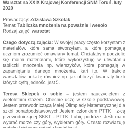
Warsztat na XXIX Krajowej Konferencji SNM Toruń, luty
2020
Prowadzący:
Zdzisława Szkotak
Temat:
Tabliczka mnożenia na poważnie i wesoło
Rodzaj zajęć:
warsztat
Czego dotyczą zajęcia:
W swojej pracy często korzystam z
materiałów, które sama stworzyłam, a które pomagają
uczniom zrozumieć omawiany temat. Chciałabym podzielić
się moimi materiałami, które wykorzystuję w utrwalaniu
tabliczki mnożenia np. wierszyków, które pomagają w
zapamiętaniu danego mnożenia, kart itp. W trakcie
warsztatów pokażę również np. jak obliczyć kwadraty liczb
których cyfrą jedności jest 5.
Teresa Sklepek o sobie –
jestem nauczycielem z
wieloletnim stażem. Obecnie uczę w szkole podstawowej.
Jestem przewodniczącą Małej Olimpiady Matematycznej dla
szkół ponadpodstawowych.Jestem członkiem PTTK i z-cą
przewodniczącej SKKT - PTTK. Lubię podróże. Jeśli mam
wybrać morze czy góry, wybieram góry. Często rozwiązuję