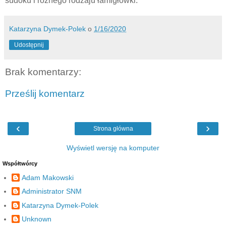
sudoku i różnego rodzaju łamigłówki.
Katarzyna Dymek-Polek
o
1/16/2020
Udostępnij
Brak komentarzy:
Prześlij komentarz
‹
›
Strona główna
Wyświetl wersję na komputer
Współtwórcy
Adam Makowski
Administrator SNM
Katarzyna Dymek-Polek
Unknown