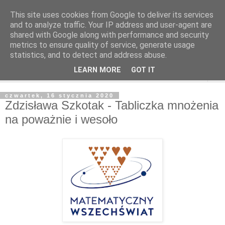
This site uses cookies from Google to deliver its services
and to analyze traffic. Your IP address and user-agent are
shared with Google along with performance and security
metrics to ensure quality of service, generate usage
statistics, and to detect and address abuse.
LEARN MORE
GOT IT
▼
czwartek, 16 stycznia 2020
Zdzisława Szkotak - Tabliczka mnożenia
na poważnie i wesoło