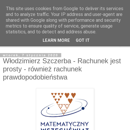
This site uses cookies from Google to deliver its services
and to analyze traffic. Your IP address and user-agent are
shared with Google along with performance and security
metrics to ensure quality of service, generate usage
statistics, and to detect and address abuse.
LEARN MORE
GOT IT
▼
wtorek, 7 stycznia 2020
Włodzimierz Szczerba - Rachunek jest
prosty - również rachunek
prawdopodobieństwa