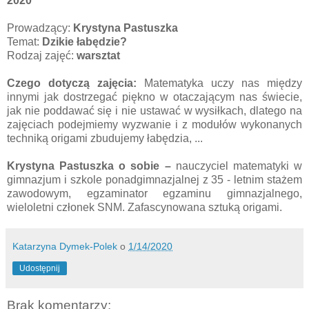
2020
Prowadzący:
Krystyna Pastuszka
Temat:
Dzikie łabędzie?
Rodzaj zajęć:
warsztat
Czego dotyczą zajęcia:
Matematyka uczy nas między
innymi jak dostrzegać piękno w otaczającym nas świecie,
jak nie poddawać się i nie ustawać w wysiłkach, dlatego na
zajęciach podejmiemy wyzwanie i z modułów wykonanych
techniką origami zbudujemy łabędzia, ...
Krystyna Pastuszka
o sobie –
nauczyciel matematyki w
gimnazjum i szkole ponadgimnazjalnej z 35 - letnim stażem
zawodowym, egzaminator egzaminu gimnazjalnego,
wieloletni członek SNM. Zafascynowana sztuką origami.
Katarzyna Dymek-Polek
o
1/14/2020
Udostępnij
Brak komentarzy: