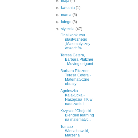
►
maja
(4)
►
kwietnia
(1)
►
marca
(5)
►
lutego
(8)
▼
stycznia
(47)
Finał konkursu
plastycznego
„Matematyczny
wszechśw...
Teresa Cetera,
Barbara Pfutzner
- Moving origami
Barbara Pfutzner,
Teresa Cetera -
Matematyczne
obrazy
Agnieszka
Kałakucka -
Narzędzia TIK w
nauczaniu i ...
Krzysztof Chojecki -
Blended learning
na matematyc...
Tomasz
Wierzchowski,
Marzena