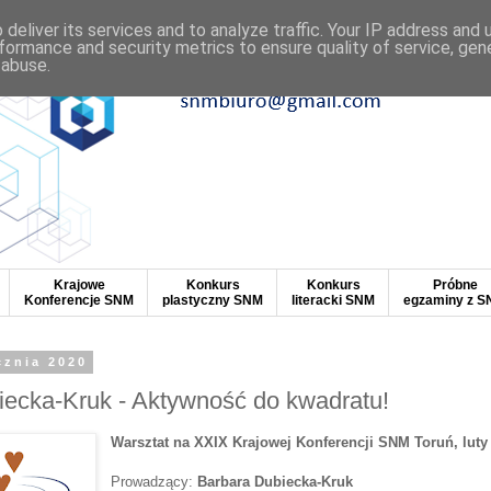
deliver its services and to analyze traffic. Your IP address and
formance and security metrics to ensure quality of service, ge
 abuse.
Krajowe
Konkurs
Konkurs
Próbne
Konferencje SNM
plastyczny SNM
literacki SNM
egzaminy z 
cznia 2020
iecka-Kruk - Aktywność do kwadratu!
Warsztat na XXIX Krajowej Konferencji SNM Toruń, luty
Prowadzący:
Barbara Dubiecka-Kruk