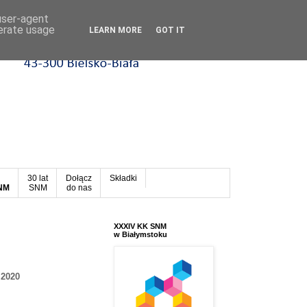
 user-agent
nerate usage
LEARN MORE
GOT IT
30 lat
Dołącz
Składki
SNM
SNM
do nas
XXXIV KK SNM
w Białymstoku
 2020