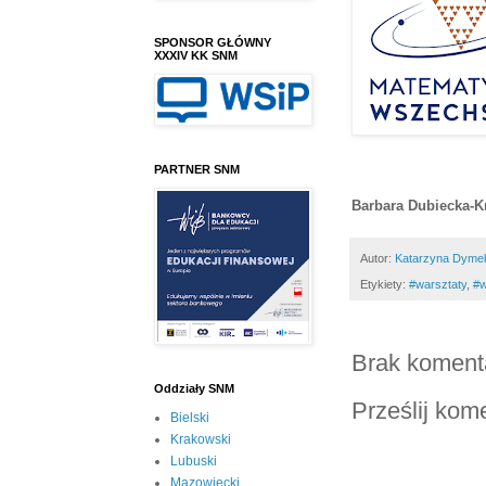
SPONSOR GŁÓWNY
XXXIV KK SNM
PARTNER SNM
Barbara Dubiecka-K
Autor:
Katarzyna Dyme
Etykiety:
#warsztaty
,
#w
Brak koment
Oddziały SNM
Prześlij kom
Bielski
Krakowski
Lubuski
Mazowiecki