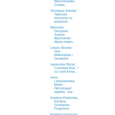
Wierzchowska -
Ciekaw...
Zdzisława Szkotak -
Tabliczka
mnożenia na
poważnie...
Marczello
Georgiew,
Joanna
Wachowiak -
Węzły matem...
Liliana Skrycka-
Gryc -
Matematyka i
Geogebra
Agnieszka Olczyk,
Czesława Knul - I
co z tymi komp...
Anna
Lewandowska-
Muller -
Odczarować
algebrę - war...
Krystyna Pastuszka,
Krystyna
Gosławska -
Przyjemne...
Krystyna Pastuszka