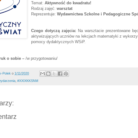
Temat:
Aktywność do kwadratu!
Rodzaj zajęć:
warsztat
Reprezentuje:
Wydawnictwa Szkolne i Pedagogiczne Spó
Czego dotyczą zajęcia:
Na warsztacie prezentowane będ
aktywizujących uczniów na lekcjach matematyki z wykorz
pomocy dydaktycznych WSiP.
ruk o sobie –
/w przygotowaniu/
k-Polek
o
1/11/2020
ydarzenia
,
#XXIXKKSNM
arzy:
entarz