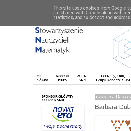
This site uses cookies from Google to 
are shared with Google along with per
statistics, and to detect and address
Strona
Kontakt
Władze
Oddziały, Koła,
główna
biuro
SNM
Grupy Robocze SNM
SPONSOR GŁÓWNY
sobota, 11 sty
XXXIV KK SNM
Barbara Dub