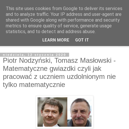
This site uses cookies from Google to deliver its services
and to analyze traffic. Your IP address and user-agent are
shared with Google along with performance and security
metrics to ensure quality of service, generate usage
statistics, and to detect and address abuse.
LEARN MORE
GOT IT
▼
niedziela, 12 stycznia 2020
Piotr Nodzyński, Tomasz Masłowski -
Matematyczne gwiazdki czyli jak
pracować z uczniem uzdolnionym nie
tylko matematycznie