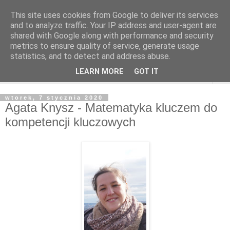
This site uses cookies from Google to deliver its services
and to analyze traffic. Your IP address and user-agent are
shared with Google along with performance and security
metrics to ensure quality of service, generate usage
statistics, and to detect and address abuse.
LEARN MORE
GOT IT
▼
wtorek, 7 stycznia 2020
Agata Knysz - Matematyka kluczem do
kompetencji kluczowych