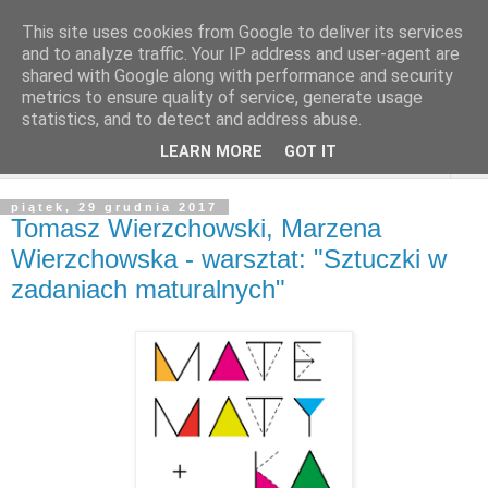
This site uses cookies from Google to deliver its services
and to analyze traffic. Your IP address and user-agent are
shared with Google along with performance and security
metrics to ensure quality of service, generate usage
statistics, and to detect and address abuse.
LEARN MORE
GOT IT
▼
piątek, 29 grudnia 2017
Tomasz Wierzchowski, Marzena
Wierzchowska - warsztat: "Sztuczki w
zadaniach maturalnych"