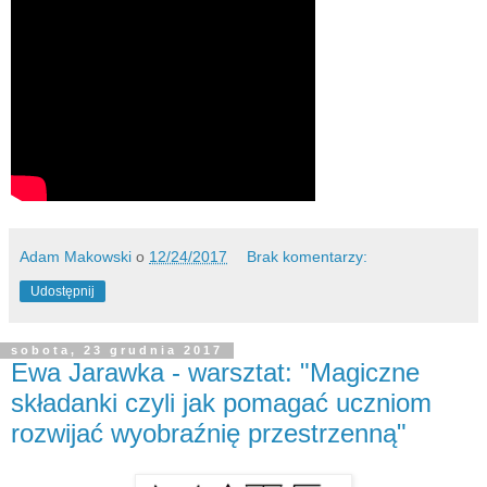
Adam Makowski
o
12/24/2017
Brak komentarzy:
Udostępnij
sobota, 23 grudnia 2017
Ewa Jarawka - warsztat: "Magiczne
składanki czyli jak pomagać uczniom
rozwijać wyobraźnię przestrzenną"