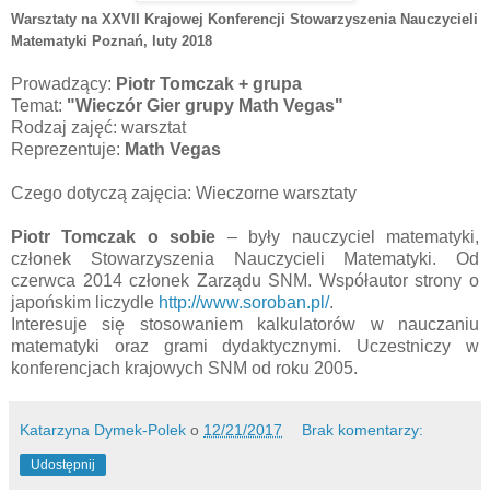
Warsztaty na XXVII Krajowej Konferencji Stowarzyszenia Nauczycieli
Matematyki Poznań
, luty 2018
Prowadzący:
Piotr Tomczak + grupa
Temat:
"Wieczór Gier grupy Math Vegas"
Rodzaj zajęć: warsztat
Reprezentuje:
Math Vegas
Czego dotyczą zajęcia: Wieczorne warsztaty
Piotr Tomczak
o sobie
– były nauczyciel matematyki,
członek Stowarzyszenia Nauczycieli Matematyki. Od
czerwca 2014 członek Zarządu SNM. Współautor strony o
japońskim liczydle
http://www.soroban.pl/
.
Interesuje się stosowaniem kalkulatorów w nauczaniu
matematyki oraz grami dydaktycznymi. Uczestniczy w
konferencjach krajowych SNM od roku 2005.
Katarzyna Dymek-Polek
o
12/21/2017
Brak komentarzy:
Udostępnij