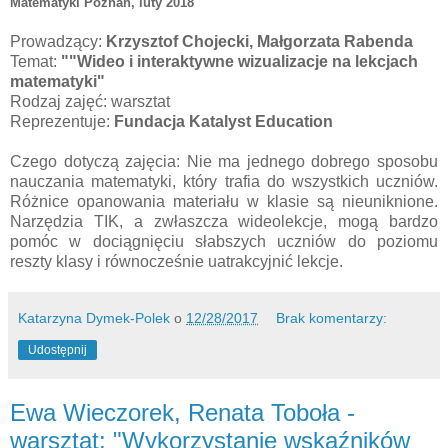
Matematyki Poznań
, luty 2018
Prowadzący:
Krzysztof Chojecki, Małgorzata Rabenda
Temat:
""Wideo i interaktywne wizualizacje na lekcjach
matematyki"
Rodzaj zajęć: warsztat
Reprezentuje:
Fundacja Katalyst Education
Czego dotyczą zajęcia: Nie ma jednego dobrego sposobu
nauczania matematyki, który trafia do wszystkich uczniów.
Różnice opanowania materiału w klasie są nieuniknione.
Narzędzia TIK, a zwłaszcza wideolekcje, mogą bardzo
pomóc w dociągnięciu słabszych uczniów do poziomu
reszty klasy i równocześnie uatrakcyjnić lekcje.
Katarzyna Dymek-Polek
o
12/28/2017
Brak komentarzy:
Udostępnij
Ewa Wieczorek, Renata Toboła -
warsztat: "Wykorzystanie wskaźników