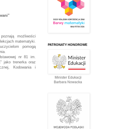
wani"
poznają możliwości
lekcjach matematyki.
PATRONATY HONOROWE
auczycielom pomogą
nia.
dstawowej nr 81 im.
" jako trenerka oraz
cznej, Kodowania i
Minister Edukacji
Barbara Nowacka