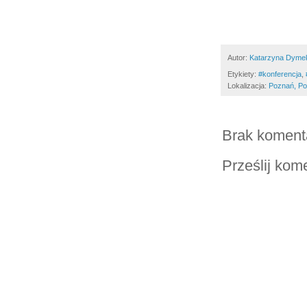
Autor:
Katarzyna Dyme
Etykiety:
‪#‎konferencja‬‪
,
Lokalizacja:
Poznań, Po
Brak koment
Prześlij kom