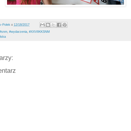
k-Polek
o
12/18/2017
#snm
,
#wydarzenia
,
#XXVIIKKSNM
lska
arzy:
entarz