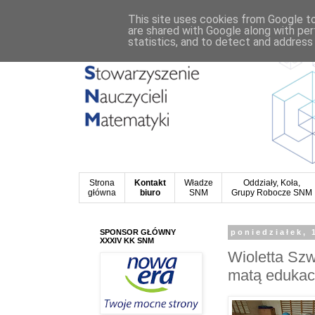
This site uses cookies from Google to 
are shared with Google along with per
statistics, and to detect and address
Strona
Kontakt
Władze
Oddziały, Koła,
główna
biuro
SNM
Grupy Robocze SNM
SPONSOR GŁÓWNY
poniedziałek, 
XXXIV KK SNM
Wioletta Szw
matą edukac