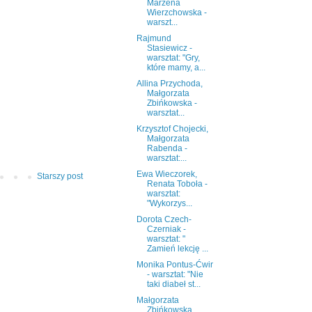
Marzena
Wierzchowska -
warszt...
Rajmund
Stasiewicz -
warsztat: "Gry,
które mamy, a...
Allina Przychoda,
Małgorzata
Zbińkowska -
warsztat...
Krzysztof Chojecki,
Małgorzata
Rabenda -
warsztat:...
Ewa Wieczorek,
Starszy post
Renata Toboła -
warsztat:
"Wykorzys...
Dorota Czech-
Czerniak -
warsztat: "
Zamień lekcję ...
Monika Pontus-Ćwir
- warsztat: "Nie
taki diabeł st...
Małgorzata
Zbińkowska,