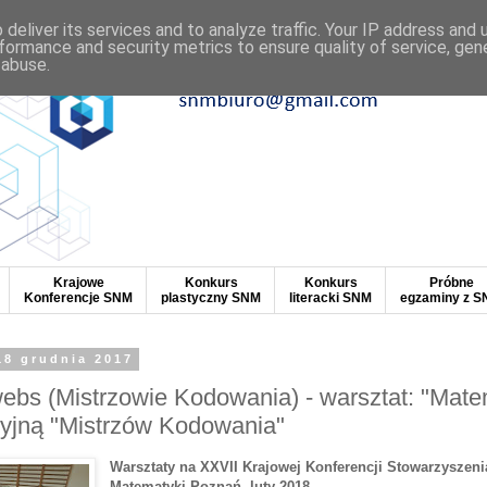
deliver its services and to analyze traffic. Your IP address and
formance and security metrics to ensure quality of service, ge
 abuse.
Krajowe
Konkurs
Konkurs
Próbne
Konferencje SNM
plastyczny SNM
literacki SNM
egzaminy z 
18 grudnia 2017
ebs (Mistrzowie Kodowania) - warsztat: "Mat
yjną "Mistrzów Kodowania"
Warsztaty na XXVII Krajowej Konferencji Stowarzyszeni
Matematyki Poznań
, luty 2018