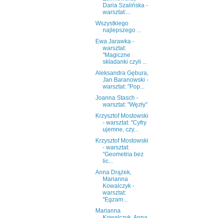
Daria Szalińska -
warsztat:...
Wszystkiego
najlepszego ...
Ewa Jarawka -
warsztat:
"Magiczne
składanki czyli ...
Aleksandra Gębura,
Jan Baranowski -
warsztat: "Pop...
Joanna Stasch -
warsztat: "Węzły"
Krzysztof Mostowski
- warsztat: "Cyfry
ujemne, czy...
Krzysztof Mostowski
- warsztat:
"Geometria bez
lic...
Anna Drążek,
Marianna
Kowalczyk -
warsztat:
"Egzam...
Marianna
Kowalczyk, Anna