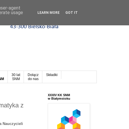
 user-agent
nerate usage
LEARN MORE
GOT IT
30 lat
Dołącz
Składki
SNM
SNM
do nas
XXXIV KK SNM
w Białymstoku
ematyka z
a Nauczycieli