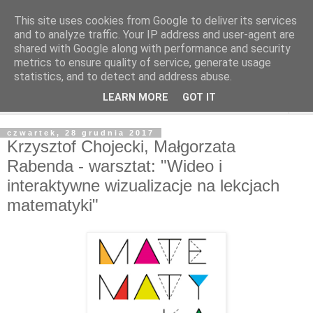
This site uses cookies from Google to deliver its services
and to analyze traffic. Your IP address and user-agent are
shared with Google along with performance and security
metrics to ensure quality of service, generate usage
statistics, and to detect and address abuse.
LEARN MORE
GOT IT
▼
czwartek, 28 grudnia 2017
Krzysztof Chojecki, Małgorzata
Rabenda - warsztat: "Wideo i
interaktywne wizualizacje na lekcjach
matematyki"