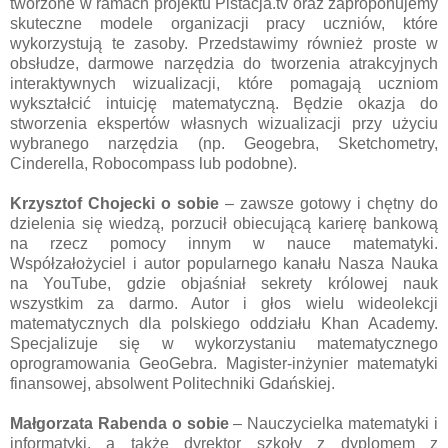
tworzone w ramach projektu Pistacja.tv oraz zaproponujemy
skuteczne modele organizacji pracy uczniów, które
wykorzystują te zasoby. Przedstawimy również proste w
obsłudze, darmowe narzędzia do tworzenia atrakcyjnych
interaktywnych wizualizacji, które pomagają uczniom
wykształcić intuicję matematyczną. Będzie okazja do
stworzenia ekspertów własnych wizualizacji przy użyciu
wybranego narzędzia (np. Geogebra, Sketchometry,
Cinderella, Robocompass lub podobne).
Krzysztof Chojecki
o sobie
– zawsze gotowy i chętny do
dzielenia się wiedzą, porzucił obiecującą karierę bankową
na rzecz pomocy innym w nauce matematyki.
Współzałożyciel i autor popularnego kanału Nasza Nauka
na YouTube, gdzie objaśniał sekrety królowej nauk
wszystkim za darmo. Autor i głos wielu wideolekcji
matematycznych dla polskiego oddziału Khan Academy.
Specjalizuje się w wykorzystaniu matematycznego
oprogramowania GeoGebra. Magister-inżynier matematyki
finansowej, absolwent Politechniki Gdańskiej.
Małgorzata Rabenda
o sobie
– Nauczycielka matematyki i
informatyki, a także dyrektor szkoły z dyplomem z