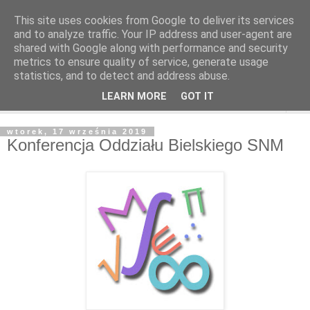
This site uses cookies from Google to deliver its services
and to analyze traffic. Your IP address and user-agent are
shared with Google along with performance and security
metrics to ensure quality of service, generate usage
statistics, and to detect and address abuse.
LEARN MORE
GOT IT
▼
wtorek, 17 września 2019
Konferencja Oddziału Bielskiego SNM