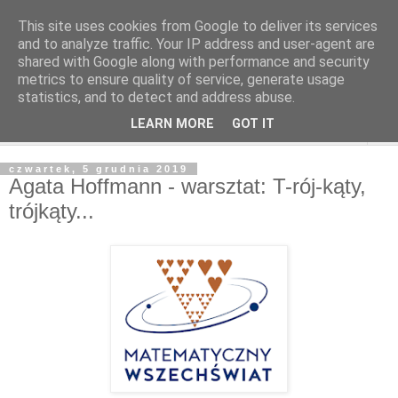
This site uses cookies from Google to deliver its services
and to analyze traffic. Your IP address and user-agent are
shared with Google along with performance and security
metrics to ensure quality of service, generate usage
statistics, and to detect and address abuse.
LEARN MORE
GOT IT
▼
czwartek, 5 grudnia 2019
Agata Hoffmann - warsztat: T-rój-kąty,
trójkąty...