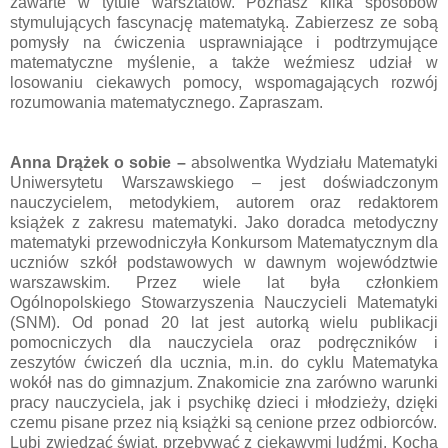
zawarte w tytule warsztatów. Poznasz kilka sposobów
stymulujących fascynację matematyką. Zabierzesz ze sobą
pomysły na ćwiczenia usprawniające i podtrzymujące
matematyczne myślenie, a także weźmiesz udział w
losowaniu ciekawych pomocy, wspomagających rozwój
rozumowania matematycznego. Zapraszam.
Anna Drążek o sobie –
absolwentka Wydziału Matematyki
Uniwersytetu Warszawskiego – jest doświadczonym
nauczycielem, metodykiem, autorem oraz redaktorem
książek z zakresu matematyki. Jako doradca metodyczny
matematyki przewodniczyła Konkursom Matematycznym dla
uczniów szkół podstawowych w dawnym województwie
warszawskim. Przez wiele lat była członkiem
Ogólnopolskiego Stowarzyszenia Nauczycieli Matematyki
(SNM). Od ponad 20 lat jest autorką wielu publikacji
pomocniczych dla nauczyciela oraz podręczników i
zeszytów ćwiczeń dla ucznia, m.in. do cyklu Matematyka
wokół nas do gimnazjum. Znakomicie zna zarówno warunki
pracy nauczyciela, jak i psychikę dzieci i młodzieży, dzięki
czemu pisane przez nią książki są cenione przez odbiorców.
Lubi zwiedzać świat, przebywać z ciekawymi ludźmi. Kocha