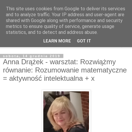
This site uses cookies from Google to deliver its services
and to analyze traffic. Your IP address and user-agent are
shared with Google along with performance and security
metrics to ensure quality of service, generate usage
statistics, and to detect and address abuse.
LEARN MORE
GOT IT
▼
sobota, 14 grudnia 2019
Anna Drążek - warsztat: Rozwiążmy
równanie: Rozumowanie matematyczne
= aktywność intelektualna + x