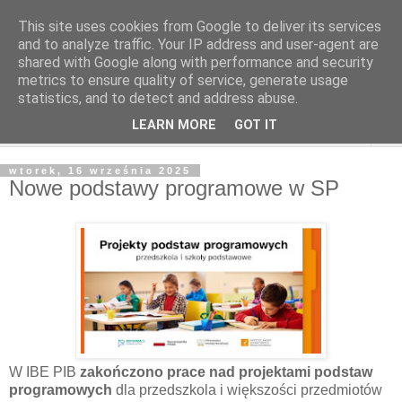
This site uses cookies from Google to deliver its services
and to analyze traffic. Your IP address and user-agent are
shared with Google along with performance and security
metrics to ensure quality of service, generate usage
statistics, and to detect and address abuse.
LEARN MORE
GOT IT
▼
wtorek, 16 września 2025
Nowe podstawy programowe w SP
W IBE PIB
zakończono prace nad projektami podstaw
programowych
dla przedszkola i większości przedmiotów