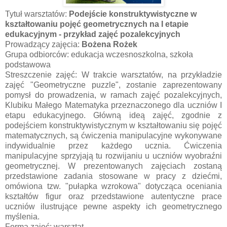
Tytuł warsztatów:
Podejście konstruktywistyczne w
kształtowaniu pojęć geometrycznych na I etapie
edukacyjnym - przykład zajęć pozalekcyjnych
Prowadzący zajęcia:
Bożena Rożek
Grupa odbiorców: edukacja wczesnoszkolna, szkoła
podstawowa
Streszczenie zajęć: W trakcie warsztatów, na przykładzie
zajęć "Geometryczne puzzle", zostanie zaprezentowany
pomysł do prowadzenia, w ramach zajęć pozalekcyjnych,
Klubiku Małego Matematyka przeznaczonego dla uczniów I
etapu edukacyjnego. Główną ideą zajęć, zgodnie z
podejściem konstruktywistycznym w kształtowaniu się pojęć
matematycznych, są ćwiczenia manipulacyjne wykonywane
indywidualnie przez każdego ucznia.
Ćwiczenia
manipulacyjne sprzyjają tu rozwijaniu u uczniów wyobraźni
geometrycznej. W prezentowanych zajęciach zostaną
przedstawione zadania stosowane w pracy z dziećmi,
omówiona tzw. "pułapka wzrokowa" dotycząca oceniania
kształtów figur oraz przedstawione autentyczne prace
uczniów ilustrujące pewne aspekty ich geometrycznego
myślenia.
Forma zajęć: warsztat