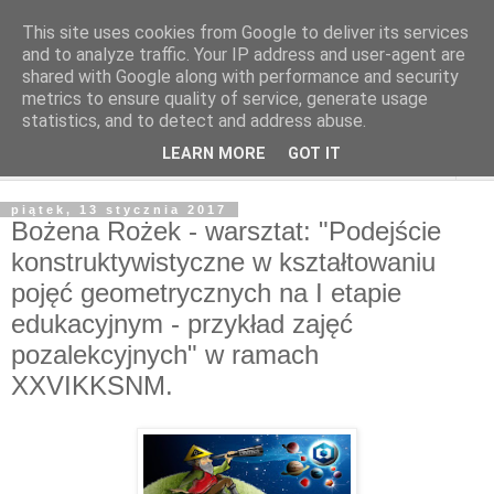
This site uses cookies from Google to deliver its services
and to analyze traffic. Your IP address and user-agent are
shared with Google along with performance and security
metrics to ensure quality of service, generate usage
statistics, and to detect and address abuse.
LEARN MORE
GOT IT
▼
piątek, 13 stycznia 2017
Bożena Rożek - warsztat: "Podejście
konstruktywistyczne w kształtowaniu
pojęć geometrycznych na I etapie
edukacyjnym - przykład zajęć
pozalekcyjnych" w ramach
XXVIKKSNM.