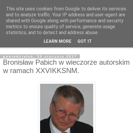
This site uses cookies from Google to deliver its services
and to analyze traffic. Your IP address and user-agent are
shared with Google along with performance and security
metrics to ensure quality of service, generate usage
statistics, and to detect and address abuse.
LEARN MORE
GOT IT
▼
poniedziałek, 30 stycznia 2017
Bronisław Pabich w wieczorze autorskim
w ramach XXVIKKSNM.