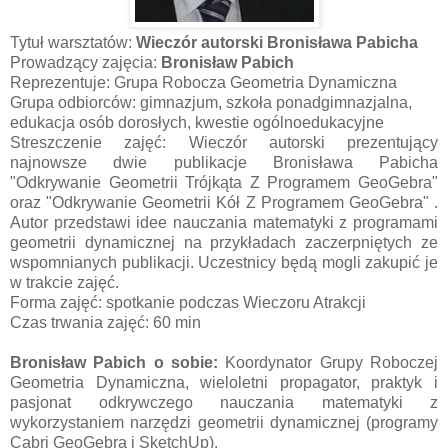
Tytuł warsztatów:
Wieczór autorski Bronisława Pabicha
Prowadzący zajęcia:
Bronisław Pabich
Reprezentuje: Grupa Robocza Geometria Dynamiczna
Grupa odbiorców: gimnazjum, szkoła ponadgimnazjalna,
edukacja osób dorosłych, kwestie ogólnoedukacyjne
Streszczenie zajęć: Wieczór autorski prezentujący
najnowsze dwie publikacje Bronisława Pabicha
"Odkrywanie Geometrii Trójkąta Z Programem GeoGebra"
oraz "Odkrywanie Geometrii Kół Z Programem GeoGebra" .
Autor przedstawi idee nauczania matematyki z programami
geometrii dynamicznej na przykładach zaczerpniętych ze
wspomnianych publikacji. Uczestnicy będą mogli zakupić je
w trakcie zajęć.
Forma zajęć: spotkanie podczas Wieczoru Atrakcji
Czas trwania zajęć: 60 min
Bronisław Pabich o sobie:
Koordynator Grupy Roboczej
Geometria Dynamiczna, wieloletni propagator, praktyk i
pasjonat odkrywczego nauczania matematyki z
wykorzystaniem narzędzi geometrii dynamicznej (programy
Cabri GeoGebra i SketchUp).