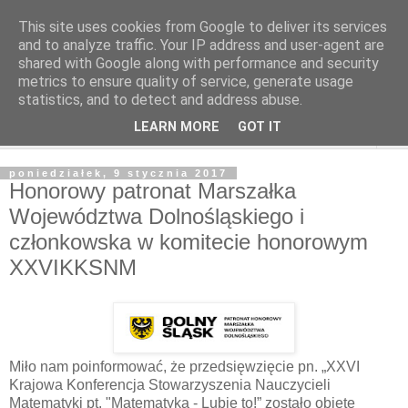
This site uses cookies from Google to deliver its services
and to analyze traffic. Your IP address and user-agent are
shared with Google along with performance and security
metrics to ensure quality of service, generate usage
statistics, and to detect and address abuse.
LEARN MORE
GOT IT
▼
poniedziałek, 9 stycznia 2017
Honorowy patronat Marszałka
Województwa Dolnośląskiego i
członkowska w komitecie honorowym
XXVIKKSNM
Miło nam poinformować, że przedsięwzięcie pn. „XXVI
Krajowa Konferencja Stowarzyszenia Nauczycieli
Matematyki pt. "Matematyka - Lubię to!” zostało objęte