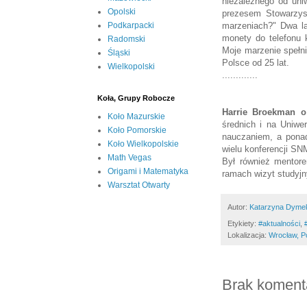
niezależnego od uni
Opolski
prezesem Stowarzysz
marzeniach?" Dwa la
Podkarpacki
monety do telefonu 
Radomski
Moje marzenie spełni
Śląski
Polsce od 25 lat.
Wielkopolski
.............
Koła, Grupy Robocze
Harrie Broekman 
Koło Mazurskie
średnich i na Uniwer
Koło Pomorskie
nauczaniem, a ponad
Koło Wielkopolskie
wielu konferencji SN
Math Vegas
Był również mentore
Origami i Matematyka
ramach wizyt studyjn
Warsztat Otwarty
Autor:
Katarzyna Dyme
Etykiety:
#aktualności
,
‪
Lokalizacja:
Wrocław, P
Brak koment