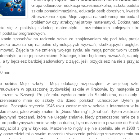
Grupa odbiorców: edukacja wczesnoszkolna, szkoła podst
szkoła ponadgimnazjalna, edukacja osób dorosłych, kwesti
Streszczenie zajęć: Moje zajęcia na konferencji nie będą 
problemów czy atrakcyjnej strony matematyki. Dotkną nat
ia się z praktyką szkolnej matematyki – przerabianiem kolejnych str
ń podstaw programowych.
ukanie sposobów na radzenie sobie ze znajdowaniem się pod taką presj
wisko uczenia się na pełne stymulujących wyzwań, skutkujących pogłęb
jmować. Zajęcia te nie zmienią twojego życia, ale mogą pomóc twoim ucznio
tematyki, a nie jej niewolnikiem. Strategie, które będziemy rozważać, są od
, a ty będziesz bardziej zadowolony z zajęć, jeśli przyjdziesz na nie z przyja
t
90 min
 o sobie:
Moje szkoły... Moją edukację rozpocząłem w wiejskiej szk
tynuowałem w opuszczonej żydowskiej szkole w Krakowie, by następnie zn
ym razem w Szwecji. Po pół roku wysłano mnie do Sztokholmu, do szkoły 
 przeniesiono mnie do szkoły dla dzieci polskich uchodźców. Byłem 
asie. Początek stycznia 1945 roku zastał mnie w szkole z internatem w hr
lskie słowa, jakie wtedy znałem to „Good Morning” i „Shut up”. Byłem zestre
 jedynymi rzeczami, które nie ulegały zmianie, kiedy przenoszono mnie ze s
, co podtrzymywało mnie wtedy na duchu, było marzenie o powrocie do Pols
rzyjaciół z grą w krykieta. Marzenie to nigdy się nie spełniło, ale w 198
y opowiedział mi o swoim marzeniu stworzenia polskiego stowarzyszenia na