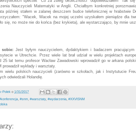
wersyteckich speców. "Co za zbieg okoliczności" odpowiedziałem "Tak się
enia Nauczycieli Matematyki w Anglii. Chciałbym konkretniej porozmaw
ta później stałem w zalanej deszczem budce telefonicznej w hrabstwie D
krzyczałem: "Wacek, Wacek na mojej uczelni uzyskałem pieniądze dla tw
ło się, no może nie do końca (bez krykieta), ale wystarczająco, by mnie usz
o sobie:
Jest byłym nauczycielem, dydaktykiem i badaczem pracującym
sytecie w Utrechcie. Przez wiele lat brał udział w wielu projektach euro
 25 lat temu profesor Wacław Zawadowski wprowadził go w arkana polski
M prowadził wykłady i warsztaty.
m wielu polskich nauczycieli (zarówno w szkołach, jak i Instytutucie Freu
ych odwiedzali Holandię.
k-Polek
o
1/31/2017
#‎konferencja‬‪
,
#snm
,
#warsztaty
,
#wydarzenia
,
#XXVISNM
olska
arzy: