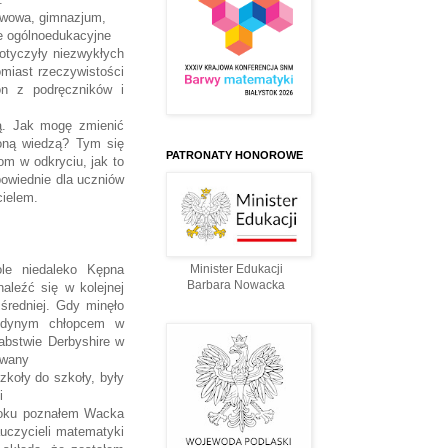
awowa, gimnazjum,
e ogólnoedukacyjne
dotyczyły niezwykłych
omiast rzeczywistości
on z podręczników i
ą. Jak mogę zmienić
ioną wiedzą? Tym się
PATRONATY HONOROWE
m w odkryciu, jak to
powiednie dla uczniów
cielem.
ole niedaleko Kępna
Minister Edukacji
Barbara Nowacka
aleźć się w kolejnej
średniej. Gdy minęło
jedynym chłopcem w
abstwie Derbyshire w
sowany
zkoły do szkoły, były
ki
8 roku poznałem Wacka
uczycieli matematyki