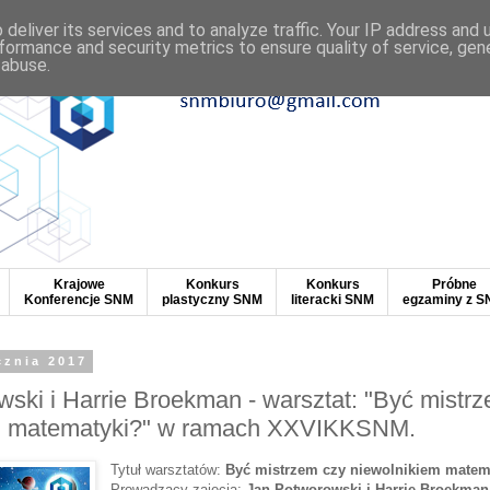
deliver its services and to analyze traffic. Your IP address and
formance and security metrics to ensure quality of service, ge
 abuse.
Krajowe
Konkurs
Konkurs
Próbne
Konferencje SNM
plastyczny SNM
literacki SNM
egzaminy z 
cznia 2017
ski i Harrie Broekman - warsztat: "Być mistr
m matematyki?" w ramach XXVIKKSNM.
Tytuł warsztatów:
Być mistrzem czy niewolnikiem matem
Prowadzący zajęcia:
Jan Potworowski i Harrie Broekman