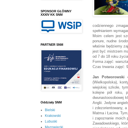
SPONSOR GŁÓWNY
XXXIV KK SNM
codziennego zmagan
spełnianiem wymaga
Moim celem jest sz
ponure, nudne środo
PARTNER SNM
właśnie będziemy za
jest być mistrzem ma
od 7 do 18 roku życia
Forma zajęć: warszta
Czas trwania zajęć: 
Jan Potworowski
(Wielkopolska), kon
wiejskiej szkole, t
kolejne pół roku,
dwunastoosobowej kl
Anglii. Jedyne angie
Oddziały SNM
i zdezorientowany, a
Bielski
Matma i Łacina. Tym
Krakowski
i zapoznanie moich p
Lubuski
Zawadowskiego, któr
Mazowiecki