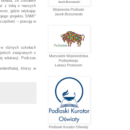
 składa, że zostałem
iać z tobą o naszych
Wojewoda Podlaski
evon, gdzie wtykając
Jacek Brzozowski
ojego projektu SNM!"
częśliwić – pracuję w
 w różnych szkołach
pejskich związanych z
Marszałek Województwa
ej edukacji. Podczas
Podlaskiego
Łukasz Prokorym
ndenthala), którzy w
Podlaski Kurator Oświaty