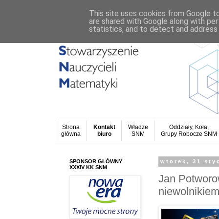
This site uses cookies from Google to 
are shared with Google along with per
statistics, and to detect and address
Strona
Kontakt
Władze
Oddziały, Koła,
główna
biuro
SNM
Grupy Robocze SNM
SPONSOR GŁÓWNY
wtorek, 31 sty
XXXIV KK SNM
Jan Potworow
niewolnikie