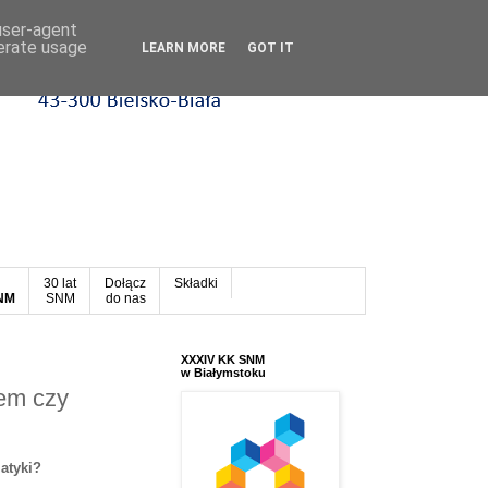
 user-agent
nerate usage
LEARN MORE
GOT IT
30 lat
Dołącz
Składki
SNM
SNM
do nas
XXXIV KK SNM
w Białymstoku
zem czy
atyki?
.