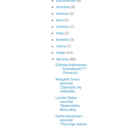
►
października
(8)
►
września
(6)
►
sierpnia
(2)
►
lipca
(1)
►
czerwca
(7)
►
maja
(2)
►
kwietnia
(3)
►
marca
(7)
►
lutego
(14)
▼
stycznia
(86)
Elżbieta Kalinowska
- "Dyskalkulia???
... Pomocy!!...
Margaret Jones -
warsztat:
"Zajmujmy się
matematy...
Lyndon Baker -
warsztat:
"Matematyka,
którą lubię ...
Harrie Broekman -
warsztat:
"Dlaczego ważne