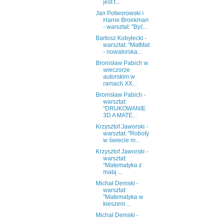
jest t...
Jan Potworowski i
Harrie Broekman
- warsztat: "Być...
Bartosz Kobyłecki -
warsztat: "MatMat
- nowatorska...
Bronisław Pabich w
wieczorze
autorskim w
ramach XX...
Bronisław Pabich -
warsztat:
"DRUKOWANIE
3D A MATE...
Krzysztof Jaworski -
warsztat: "Roboty
w świecie m...
Krzysztof Jaworski -
warsztat:
"Matematyka z
matą ...
Michał Demski -
warsztat:
"Matematyka w
kieszeni ...
Michał Demski -