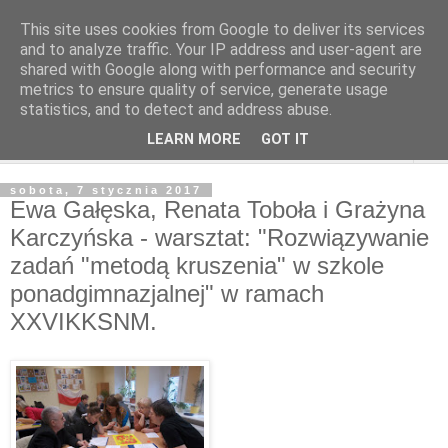
This site uses cookies from Google to deliver its services
and to analyze traffic. Your IP address and user-agent are
shared with Google along with performance and security
metrics to ensure quality of service, generate usage
statistics, and to detect and address abuse.
LEARN MORE
GOT IT
▼
sobota, 7 stycznia 2017
Ewa Gałęska, Renata Toboła i Grażyna
Karczyńska - warsztat: "Rozwiązywanie
zadań "metodą kruszenia" w szkole
ponadgimnazjalnej" w ramach
XXVIKKSNM.