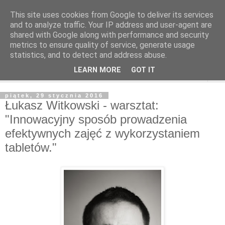
This site uses cookies from Google to deliver its services
and to analyze traffic. Your IP address and user-agent are
shared with Google along with performance and security
metrics to ensure quality of service, generate usage
statistics, and to detect and address abuse.
LEARN MORE
GOT IT
▼
piątek, 29 stycznia 2016
Łukasz Witkowski - warsztat:
"Innowacyjny sposób prowadzenia
efektywnych zajęć z wykorzystaniem
tabletów."