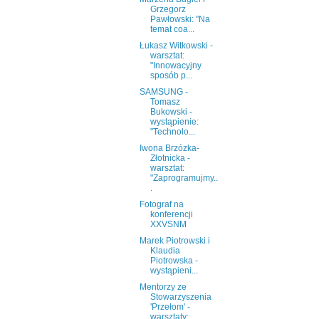
Grzegorz
Pawłowski: "Na
temat coa...
Łukasz Witkowski -
warsztat:
"Innowacyjny
sposób p...
SAMSUNG -
Tomasz
Bukowski -
wystąpienie:
"Technolo...
Iwona Brzózka-
Złotnicka -
warsztat:
"Zaprogramujmy..
.
Fotograf na
konferencji
XXVSNM
Marek Piotrowski i
Klaudia
Piotrowska -
wystąpieni...
Mentorzy ze
Stowarzyszenia
'Przełom' -
warsztaty: ...