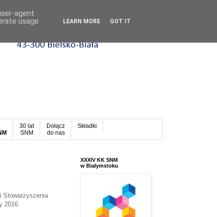
 user-agent
nerate usage
LEARN MORE
GOT IT
30 lat
Dołącz
Składki
SNM
SNM
do nas
XXXIV KK SNM
w Białymstoku
i Stowarzyszenia
ty 2016