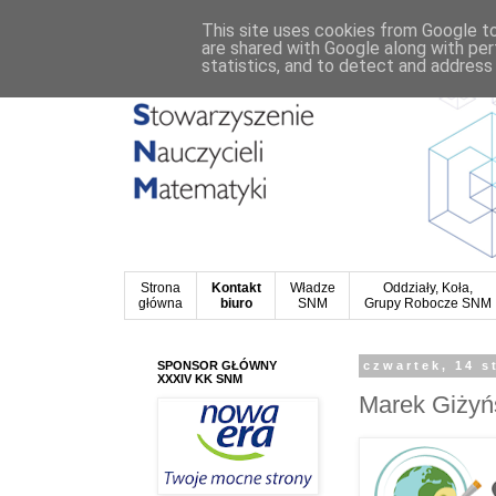
This site uses cookies from Google to 
are shared with Google along with per
statistics, and to detect and address
Strona
Kontakt
Władze
Oddziały, Koła,
główna
biuro
SNM
Grupy Robocze SNM
SPONSOR GŁÓWNY
czwartek, 14 s
XXXIV KK SNM
Marek Giżyńs