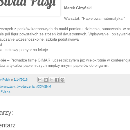
Marek Giżyński
Warsztat: "Papierowa matematyka."
tycznych z pasków kartonowych do nauki pomiaru, 
dzielenia, sumowania  w n
ie pól figur powstałych ze złożeń kół dwustronnych. 
Wpisywanie i opisywanie 
auczanie wczesnoszkolne, szkoła podstawowa
at
ia:
ciekawy pomysł na lekcję
obie
 – 
Prowadzę firmę GIMAR  uczestniczyłem już wielokrotnie w konferencj
daż artykułów papierniczych między innymi papierów do origamii.
k-Polek
o
1/14/2016
#warsztaty
,
#wydarzenia
,
#XXVSNM
 Polska
arzy:
entarz