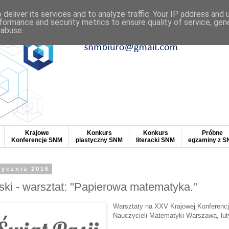
deliver its services and to analyze traffic. Your IP address and
formance and security metrics to ensure quality of service, ge
 abuse.
Krajowe
Konkurs
Konkurs
Próbne
Konferencje SNM
plastyczny SNM
literacki SNM
egzaminy z 
tycznia 2016
ki - warsztat: "Papierowa matematyka."
Warsztaty na XXV Krajowej Konferencj
Nauczycieli Matematyki Warszawa
, lu