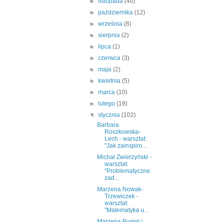
►
listopada
(40)
►
października
(12)
►
września
(8)
►
sierpnia
(2)
►
lipca
(1)
►
czerwca
(3)
►
maja
(2)
►
kwietnia
(5)
►
marca
(10)
►
lutego
(19)
▼
stycznia
(102)
Barbara
Roszkowska-
Lech - warsztat:
"Jak zainspiro...
Michał Zwierzyński -
warsztat:
"Problematyczne
zad...
Marzena Nowak-
Trzewiczek -
warsztat:
"Matematyka u...
Marzena Bugiel i