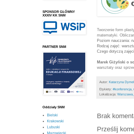
SPONSOR GŁÓWNY
XXXIV KK SNM
Tworzenie form plas
matematyki. 
Obliczan
Poziom nauczania: n
Rodzaj zajęć: warszt
PARTNER SNM
Czego dotyczą zajęc
Marek Giżyński o s
warsztaty oraz sprze
Autor:
Katarzyna Dyme
Etykiety:
#konferencja
,
Lokalizacja:
Warszawa,
Oddziały SNM
Brak koment
Bielski
Krakowski
Lubuski
Prześlij kom
Mazowiecki