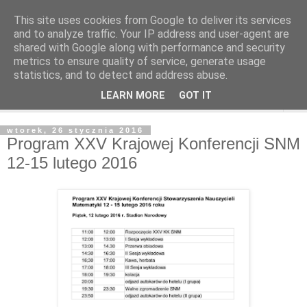
This site uses cookies from Google to deliver its services
and to analyze traffic. Your IP address and user-agent are
shared with Google along with performance and security
metrics to ensure quality of service, generate usage
statistics, and to detect and address abuse.
LEARN MORE
GOT IT
▼
wtorek, 26 stycznia 2016
Program XXV Krajowej Konferencji SNM
12-15 lutego 2016