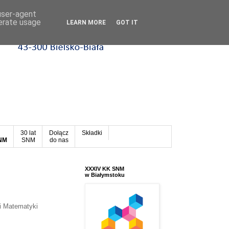
 user-agent
nerate usage
LEARN MORE
GOT IT
30 lat
Dołącz
Składki
SNM
SNM
do nas
XXXIV KK SNM
w Białymstoku
i Matematyki