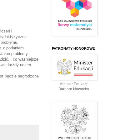
czeń i 
dydaktykyczne. 
 problemu,
az z podaniem
PATRONATY HONOROWE
 Jakie problemy
dzić, i co ważniejsze
rawie każdy uczeń
t będzie nagrodzone 
Minister Edukacji
Barbara Nowacka