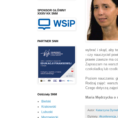
SPONSOR GŁÓWNY
XXXIV KK SNM
PARTNER SNM
wybrać i skąd, aby t
- czy nauczyciel pow
prawie zawsze ma co
Zapraszam na warszt
czekoladką lub rzodk
Poziom nauczania: 
Rodzaj zajęć: warszt
Czego dotyczą zajęc
Oddziały SNM
Maria Mędrzycka o 
Bielski
Krakowski
Autor:
Katarzyna Dyme
Lubuski
Etykiety:
#konferencja
,
Mazowiecki