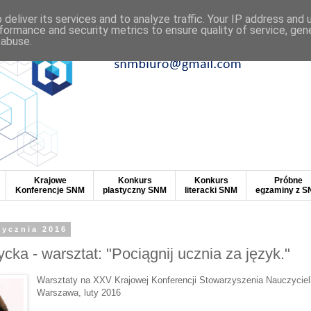
deliver its services and to analyze traffic. Your IP address and
formance and security metrics to ensure quality of service, ge
 abuse.
Krajowe
Konkurs
Konkurs
Próbne
Konferencje SNM
plastyczny SNM
literacki SNM
egzaminy z 
tycznia 2016
cka - warsztat: "Pociągnij ucznia za język."
Warsztaty na XXV Krajowej Konferencji Stowarzyszenia Nauczyciel
Warszawa
, luty 2016