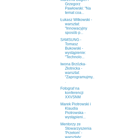
Grzegorz
Pawłowski: "Na
temat coa...
Łukasz Witkowski -
warsztat:
"Innowacyjny
sposób p...
SAMSUNG -
Tomasz
Bukowski -
wystąpienie:
"Technolo...
Iwona Brzózka-
Złotnicka -
warsztat:
"Zaprogramujmy..
.
Fotograf na
konferencji
XXVSNM
Marek Piotrowski i
Klaudia
Piotrowska -
wystąpieni...
Mentorzy ze
Stowarzyszenia
'Przełom' -
warsztaty: ...