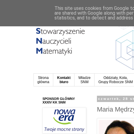
This site uses cookies from Google to 
are shared with Google along with per
statistics, and to detect and address
Strona
Kontakt
Władze
Oddziały, Koła,
główna
biuro
SNM
Grupy Robocze SNM
SPONSOR GŁÓWNY
czwartek, 28 s
XXXIV KK SNM
Maria Mędrzy