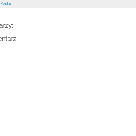
 Polska
arzy:
entarz