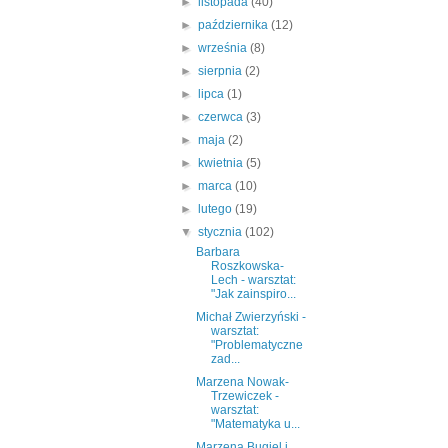
►
listopada
(40)
►
października
(12)
►
września
(8)
►
sierpnia
(2)
►
lipca
(1)
►
czerwca
(3)
►
maja
(2)
►
kwietnia
(5)
►
marca
(10)
►
lutego
(19)
▼
stycznia
(102)
Barbara
Roszkowska-
Lech - warsztat:
"Jak zainspiro...
Michał Zwierzyński -
warsztat:
"Problematyczne
zad...
Marzena Nowak-
Trzewiczek -
warsztat:
"Matematyka u...
Marzena Bugiel i