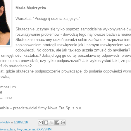
Maria Mędrzycka
Warsztat: "
Pociągnij ucznia za język."
Skutecznie uczymy się tylko poprzez samodzielne wykonywanie ćwi
rozwiązywanie problemów - dowodzą tego najnowsze badania neuro
Skutecznie nauczony uczeń poradzi sobie zarówno z rozpoznaniem
zaplanowaniem strategii rozwiązania jak i samym rozwiązaniem wr
odpowiedzi. No dobrze, ale jak takiego ucznia zmusić do myślenia?
e umiejętności kształcić? Jaką drogą go do tej poszukiwanej odpowiedzi prowa
inien ucznia prowadzić, czy tylko podpuszczać? Jak wykorzystać fakt, że p
ś do powiedzenia?
at, gdzie skuteczne podpuszczenie prowadzącej do podania odpowiedzi wpros
iewką.
gimnazjum
at
ia:
inne
sobie
 – 
przedstawiciel firmy 
Nowa Era Sp. z o.o.
k-Polek
o
1/28/2016
#warsztaty
,
#wydarzenia
,
#XXVSNM