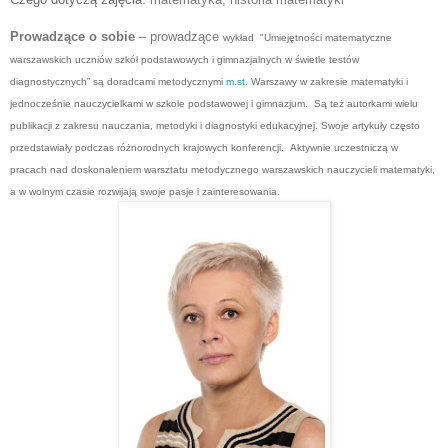
Prowadzące o sobie
 – prowadzące
wykład "Umiejętności matematyczne
warszawskich uczniów szkół podstawowych i gimnazjalnych w świetle testów
diagnostycznych” są doradcami metodycznymi
m.st
. Warszawy w zakresie matematyki i
jednocześnie nauczycielkami w szkole podstawowej i gimnazjum.
Są też autorkami wielu
publikacji z zakresu nauczania, metodyki i diagnostyki edukacyjnej. Swoje artykuły często
przedstawiały podczas różnorodnych krajowych konferencji.
Aktywnie uczestniczą w
pracach nad doskonaleniem warsztatu metodycznego warszawskich nauczycieli matematyki,
a w wolnym czasie rozwijają swoje pasje i zainteresowania.