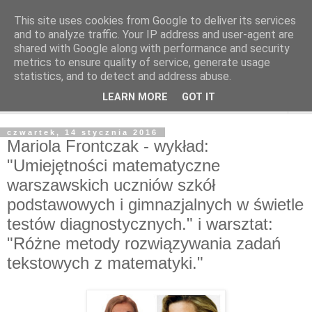
This site uses cookies from Google to deliver its services
and to analyze traffic. Your IP address and user-agent are
shared with Google along with performance and security
metrics to ensure quality of service, generate usage
statistics, and to detect and address abuse.
LEARN MORE
GOT IT
▼
czwartek, 14 stycznia 2016
Mariola Frontczak - wykład:
"Umiejętności matematyczne
warszawskich uczniów szkół
podstawowych i gimnazjalnych w świetle
testów diagnostycznych." i warsztat:
"Różne metody rozwiązywania zadań
tekstowych z matematyki."