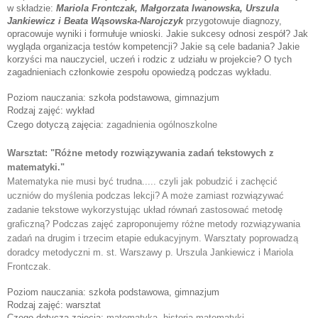
w składzie:
Mariola Frontczak, Małgorzata Iwanowska, Urszula
Jankiewicz i Beata Wąsowska-Narojczyk
przygotowuje diagnozy,
opracowuje wyniki i formułuje wnioski. Jakie sukcesy odnosi zespół? Jak
wygląda organizacja testów kompetencji? Jakie są cele badania? Jakie
korzyści ma nauczyciel, uczeń i rodzic z udziału w projekcie? O tych
zagadnieniach członkowie zespołu opowiedzą podczas wykładu.
Poziom nauczania: szkoła podstawowa, gimnazjum
Rodzaj zajęć: wykład
Czego dotyczą zajęcia:
zagadnienia ogólnoszkolne
Warsztat: "
Różne metody rozwiązywania zadań tekstowych z 
matematyki."
Matematyka nie musi być trudna..... czyli jak pobudzić i zachęcić 
uczniów do myślenia podczas lekcji? A może zamiast rozwiązywać 
zadanie tekstowe wykorzystując układ równań zastosować metodę 
graficzną? Podczas zajęć zaproponujemy różne metody rozwiązywania 
zadań na drugim i trzecim etapie edukacyjnym. Warsztaty poprowadzą 
doradcy metodyczni m. st. Warszawy p. Urszula Jankiewicz i Mariola 
Frontczak.
Poziom nauczania: szkoła podstawowa, gimnazjum
Rodzaj zajęć: warsztat
Czego dotyczą zajęcia:
matematyka, historia matematyki