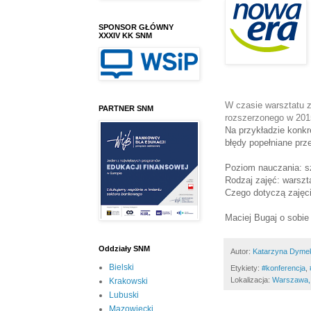
SPONSOR GŁÓWNY
XXXIV KK SNM
W czasie warsztatu z
PARTNER SNM
rozszerzonego w 201
Na przykładzie konk
błędy popełniane prz
Poziom nauczania: s
Rodzaj zajęć: warszt
Czego dotyczą zajęc
Maciej Bugaj o sobi
Oddziały SNM
Autor:
Katarzyna Dyme
Bielski
Etykiety:
#konferencja
,
Lokalizacja:
Warszawa,
Krakowski
Lubuski
Mazowiecki