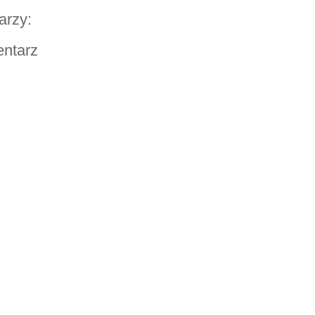
arzy:
entarz