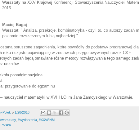
Warsztaty na XXV Krajowej Konferencji Stowarzyszenia Nauczycieli Mate
2016
Maciej Bugaj
Warsztat: 
" Analiza, przekroje, kombinatoryka - czyli to, co autorzy zadań m
poziomie rozszerzonym lubią najbardziej."
ostaną poruszone zagadnienia, które powróciły do podstawy programowej dla
5 roku i często pojawiają się w zestawach przygotowywanych przez CKE. 
retnych zadań będą omawiane różne metody rozwiązywania tego samego zada
ez uczniów.
zkoła ponadgimnazjalna
at
ia:
przygotowanie do egzaminu
e – nauczyciel matematyki w XVIII LO im Jana Zamoyskiego w Warszawie.
k-Polek
o
1/28/2016
#warsztaty
,
#wydarzenia
,
#XXVSNM
 Polska