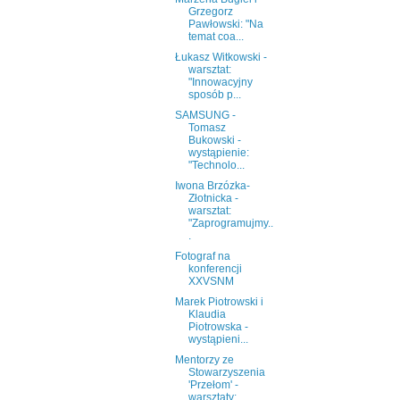
Grzegorz
Pawłowski: "Na
temat coa...
Łukasz Witkowski -
warsztat:
"Innowacyjny
sposób p...
SAMSUNG -
Tomasz
Bukowski -
wystąpienie:
"Technolo...
Iwona Brzózka-
Złotnicka -
warsztat:
"Zaprogramujmy..
.
Fotograf na
konferencji
XXVSNM
Marek Piotrowski i
Klaudia
Piotrowska -
wystąpieni...
Mentorzy ze
Stowarzyszenia
'Przełom' -
warsztaty: ...