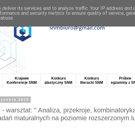
deliver its services and to analyze traffic. Your IP address and
formance and security metrics to ensure quality of service, ge
 abuse.
Krajowe
Konkurs
Konkurs
Próbne
Konferencje SNM
plastyczny SNM
literacki SNM
egzaminy z 
tycznia 2016
- warsztat: " Analiza, przekroje, kombinatoryka 
adań maturalnych na poziomie rozszerzonym l