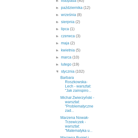
►
listopada
(40)
►
października
(12)
►
września
(8)
►
sierpnia
(2)
►
lipca
(1)
►
czerwca
(3)
►
maja
(2)
►
kwietnia
(5)
►
marca
(10)
►
lutego
(19)
▼
stycznia
(102)
Barbara
Roszkowska-
Lech - warsztat:
"Jak zainspiro...
Michał Zwierzyński -
warsztat:
"Problematyczne
zad...
Marzena Nowak-
Trzewiczek -
warsztat:
"Matematyka u...
Marzena Bugiel i