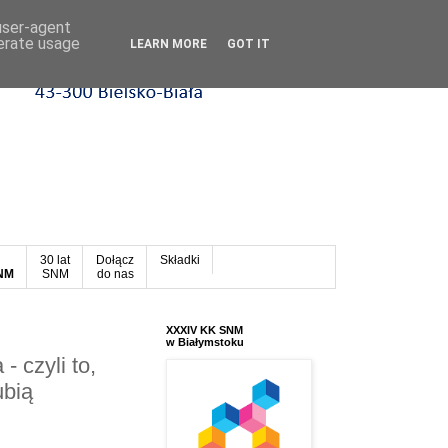
 user-agent
nerate usage
LEARN MORE
GOT IT
30 lat
Dołącz
Składki
SNM
SNM
do nas
XXXIV KK SNM
w Białymstoku
- czyli to,
ubią