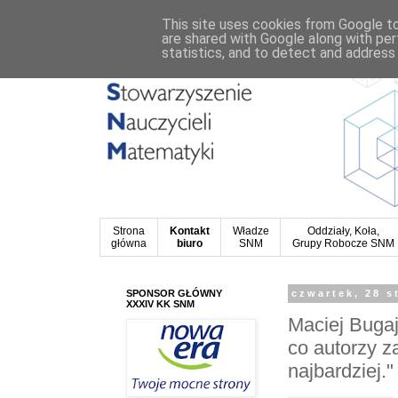
This site uses cookies from Google to 
are shared with Google along with per
statistics, and to detect and address
Strona
Kontakt
Władze
Oddziały, Koła,
główna
biuro
SNM
Grupy Robocze SNM
SPONSOR GŁÓWNY
czwartek, 28 s
XXXIV KK SNM
Maciej Bugaj 
co autorzy z
najbardziej."