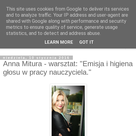
This site uses cookies from Google to deliver its services
and to analyze traffic. Your IP address and user-agent are
shared with Google along with performance and security
metrics to ensure quality of service, generate usage
statistics, and to detect and address abuse.
LEARN MORE
GOT IT
▼
niedziela, 10 stycznia 2016
Anna Mitura - warsztat: "Emisja i higiena
głosu w pracy nauczyciela."