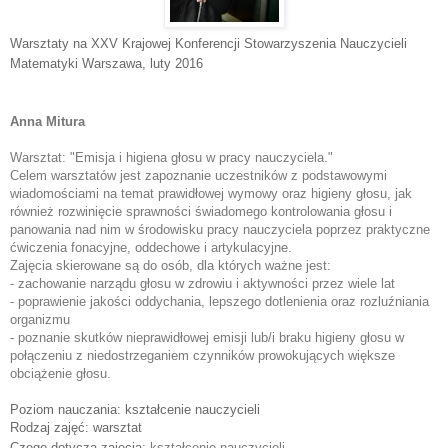
Warsztaty na XXV Krajowej Konferencji Stowarzyszenia Nauczycieli
Matematyki Warszawa
, luty 2016
Anna Mitura
Warsztat: "
Emisja i higiena głosu w pracy nauczyciela."
Celem warsztatów jest zapoznanie uczestników z podstawowymi 
wiadomościami na temat prawidłowej wymowy oraz higieny głosu, jak 
również rozwinięcie sprawności świadomego kontrolowania głosu i 
panowania nad nim w środowisku pracy nauczyciela poprzez praktyczne 
ćwiczenia fonacyjne, oddechowe i artykulacyjne. 
Zajęcia skierowane są do osób, dla których ważne jest:
- zachowanie narządu głosu w zdrowiu i aktywności przez wiele lat
- poprawienie jakości oddychania, lepszego dotlenienia oraz rozluźniania 
organizmu
- poznanie skutków nieprawidłowej emisji lub/i braku higieny głosu w 
połączeniu z niedostrzeganiem czynników prowokujących większe 
obciążenie głosu.
Poziom nauczania: kształcenie nauczycieli
Rodzaj zajęć: warsztat
Czego dotyczą zajęcia:
kształcenie nauczycieli