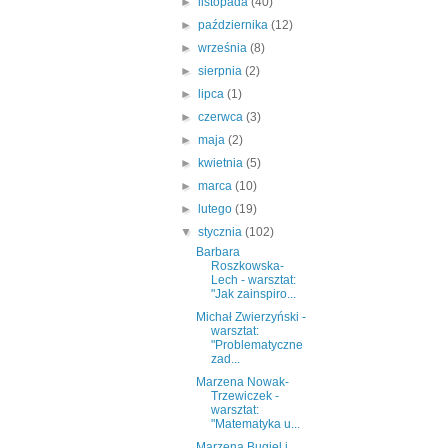
►
listopada
(40)
►
października
(12)
►
września
(8)
►
sierpnia
(2)
►
lipca
(1)
►
czerwca
(3)
►
maja
(2)
►
kwietnia
(5)
►
marca
(10)
►
lutego
(19)
▼
stycznia
(102)
Barbara
Roszkowska-
Lech - warsztat:
"Jak zainspiro...
Michał Zwierzyński -
warsztat:
"Problematyczne
zad...
Marzena Nowak-
Trzewiczek -
warsztat:
"Matematyka u...
Marzena Bugiel i