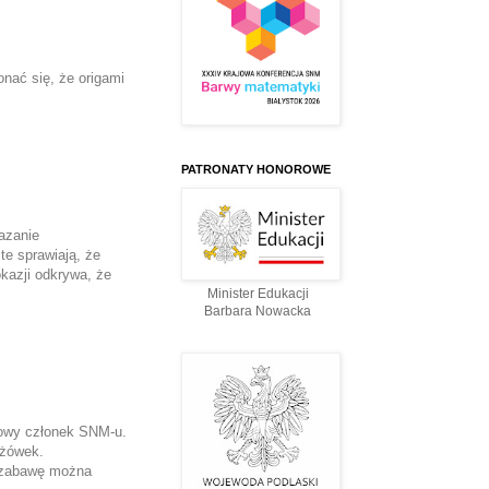
nać się, że origami 
PATRONATY HONOROWE
azanie 
 sprawiają, że 
kazji odkrywa, że 
Minister Edukacji
Barbara Nowacka
rowy członek SNM-u. 
yżówek.
 zabawę można 