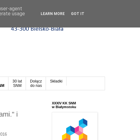
 user-agent
nerate usage
LEARN MORE
GOT IT
30 lat
Dołącz
Składki
SNM
SNM
do nas
XXXIV KK SNM
w Białymstoku
ami." i
2016