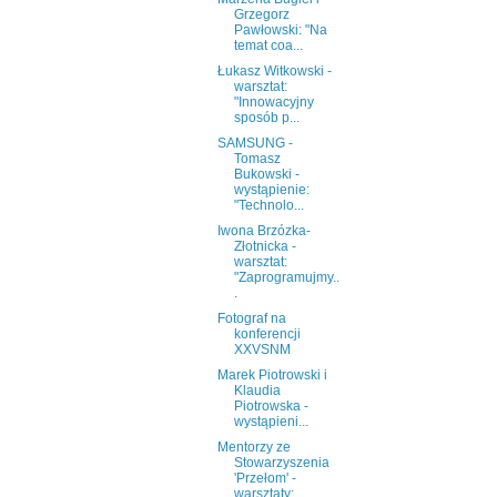
Grzegorz
Pawłowski: "Na
temat coa...
Łukasz Witkowski -
warsztat:
"Innowacyjny
sposób p...
SAMSUNG -
Tomasz
Bukowski -
wystąpienie:
"Technolo...
Iwona Brzózka-
Złotnicka -
warsztat:
"Zaprogramujmy..
.
Fotograf na
konferencji
XXVSNM
Marek Piotrowski i
Klaudia
Piotrowska -
wystąpieni...
Mentorzy ze
Stowarzyszenia
'Przełom' -
warsztaty: ...