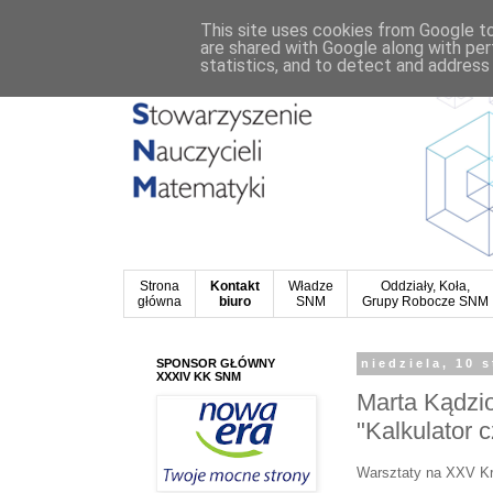
This site uses cookies from Google to 
are shared with Google along with per
statistics, and to detect and address
Strona
Kontakt
Władze
Oddziały, Koła,
główna
biuro
SNM
Grupy Robocze SNM
SPONSOR GŁÓWNY
niedziela, 10 
XXXIV KK SNM
Marta Kądzioł
"Kalkulator 
Warsztaty na XXV Kr