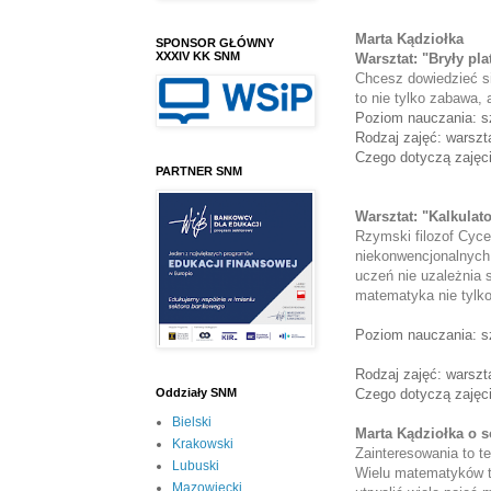
Marta Kądziołka
SPONSOR GŁÓWNY
XXXIV KK SNM
Warsztat: "
Bryły pla
Chcesz dowiedzieć si
to nie tylko zabawa,
Poziom nauczania: s
Rodzaj zajęć: warszt
Czego dotyczą zajęc
PARTNER SNM
Warsztat: "
Kalkulat
Rzymski filozof Cycer
niekonwencjonalnych
uczeń nie uzależnia s
matematyka nie tylko
Poziom nauczania: s
Rodzaj zajęć: warszt
Czego dotyczą zajęc
Oddziały SNM
Bielski
Marta Kądziołka o s
Krakowski
Zainteresowania to te
Lubuski
Wielu matematyków t
Mazowiecki