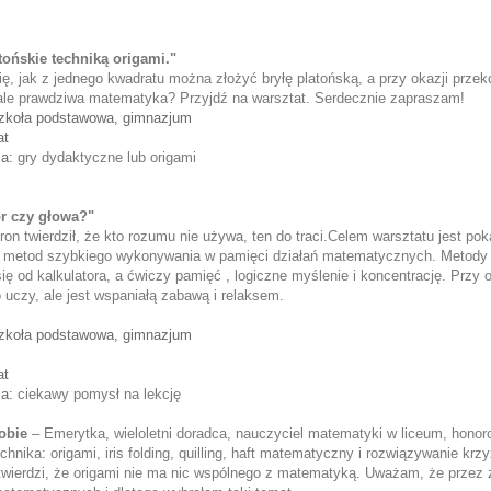
tońskie techniką origami."
ę, jak z jednego kwadratu można złożyć bryłę platońską, a przy okazji przeko
 ale prawdziwa matematyka? Przyjdź na warsztat. Serdecznie zapraszam!
zkoła podstawowa, gimnazjum
at
ia:
gry dydaktyczne lub origami
or czy głowa?
"
on twierdził, że kto rozumu nie używa, ten do traci.Celem warsztatu jest pok
 metod szybkiego wykonywania w pamięci działań matematycznych. Metody te
ię od kalkulatora, a ćwiczy pamięć , logiczne myślenie i koncentrację. Przy o
 uczy, ale jest wspaniałą zabawą i relaksem.
zkoła podstawowa, gimnazjum
at
ia:
ciekawy pomysł na lekcję
obie
 – 
Emerytka, wieloletni doradca, nauczyciel matematyki w liceum, hono
chnika: origami, iris folding, quilling, haft matematyczny i rozwiązywanie krz
wierdzi, że origami nie ma nic wspólnego z matematyką. Uważam, że przez