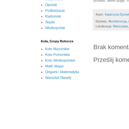
utrwalić wiele pojęć
Opolski
Podkarpacki
Autor:
Katarzyna Dyme
Radomski
Etykiety:
#konferencja
,
Śląski
Lokalizacja:
Warszawa,
Wielkopolski
Koła, Grupy Robocze
Brak koment
Koło Mazurskie
Koło Pomorskie
Prześlij kom
Koło Wielkopolskie
Math Vegas
Origami i Matematyka
Warsztat Otwarty