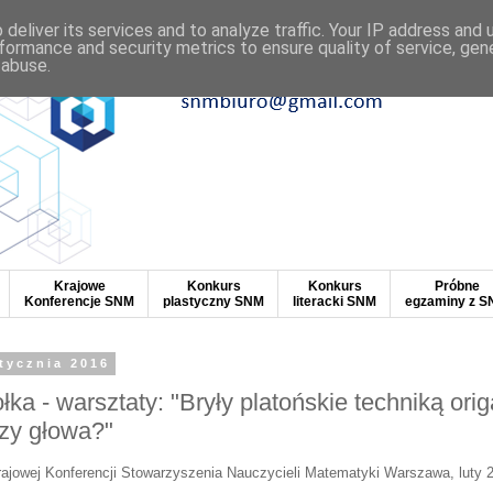
deliver its services and to analyze traffic. Your IP address and
formance and security metrics to ensure quality of service, ge
 abuse.
Krajowe
Konkurs
Konkurs
Próbne
Konferencje SNM
plastyczny SNM
literacki SNM
egzaminy z 
stycznia 2016
ka - warsztaty: "Bryły platońskie techniką orig
czy głowa?"
ajowej Konferencji Stowarzyszenia Nauczycieli Matematyki Warszawa
, luty 