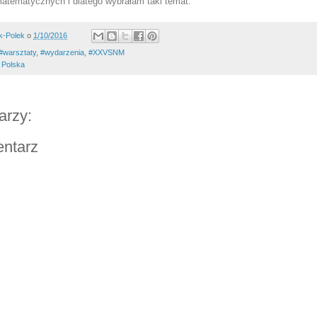
 matematycznych i dlatego wybrałam taki temat.
k-Polek
o
1/10/2016
#warsztaty
,
#wydarzenia
,
#XXVSNM
 Polska
arzy:
entarz