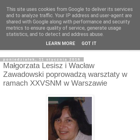
This site uses cookies from Google to deliver its services
and to analyze traffic. Your IP address and user-agent are
shared with Google along with performance and security
metrics to ensure quality of service, generate usage
statistics, and to detect and address abuse.
LEARN MORE
GOT IT
▼
poniedziałek, 11 stycznia 2016
Małgorzata Lesisz i Wacław
Zawadowski poprowadzą warsztaty w
ramach XXVSNM w Warszawie