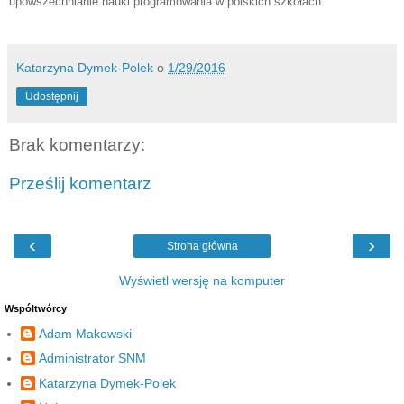
upowszechnianie nauki programowania w polskich szkołach.
Katarzyna Dymek-Polek
o
1/29/2016
Udostępnij
Brak komentarzy:
Prześlij komentarz
‹
›
Strona główna
Wyświetl wersję na komputer
Współtwórcy
Adam Makowski
Administrator SNM
Katarzyna Dymek-Polek