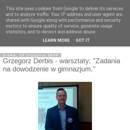
This site uses cookies from Google to deliver its services
and to analyze traffic. Your IP address and user-agent are
shared with Google along with performance and security
metrics to ensure quality of service, generate usage
statistics, and to detect and address abuse.
LEARN MORE
GOT IT
▼
środa, 13 stycznia 2016
Grzegorz Derbis - warsztaty: "Zadania
na dowodzenie w gimnazjum."