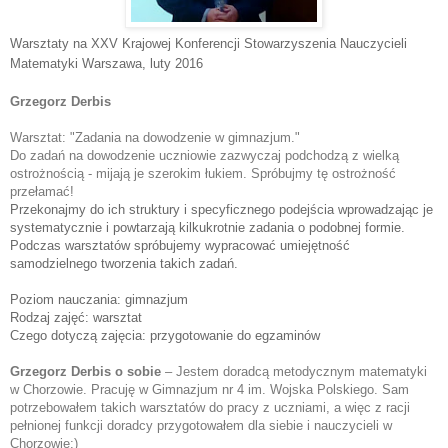
Warsztaty na XXV Krajowej Konferencji Stowarzyszenia Nauczycieli
Matematyki Warszawa
, luty 2016
Grzegorz Derbis
Warsztat: "
Zadania na dowodzenie w gimnazjum."
Do zadań na dowodzenie uczniowie zazwyczaj podchodzą z wielką 
ostrożnością - mijają je szerokim łukiem. Spróbujmy tę ostrożność 
przełamać! 
Przekonajmy do ich struktury i specyficznego podejścia wprowadzając je
systematycznie i powtarzają kilkukrotnie zadania o podobnej formie.
Podczas warsztatów spróbujemy wypracować umiejętność
samodzielnego tworzenia takich zadań.
Poziom nauczania: gimnazjum
Rodzaj zajęć: warsztat
Czego dotyczą zajęcia: przygotowanie do egzaminów
Grzegorz Derbis o sobie
 – 
Jestem doradcą metodycznym matematyki 
w Chorzowie. Pracuję w Gimnazjum nr 4 im. Wojska Polskiego. Sam 
potrzebowałem takich warsztatów do pracy z uczniami, a więc z racji 
pełnionej funkcji doradcy przygotowałem dla siebie i nauczycieli w 
Chorzowie:)