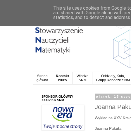
This site uses cookies from Google to 
are shared with Google along with per
statistics, and to detect and address
Strona
Kontakt
Władze
Oddziały, Koła,
główna
biuro
SNM
Grupy Robocze SNM
SPONSOR GŁÓWNY
piątek, 15 sty
XXXIV KK SNM
Joanna Pakuł
Wykład na XXV Krajo
Joanna Pakuła