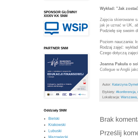
Wykład: "
Jak zosta
SPONSOR GŁÓWNY
XXXIV KK SNM
Zajęcia skierowane s
jak je uznać w UK, ab
Podzielę się swoim 
Poziom nauczania: ks
Rodzaj zajęć: wykład
PARTNER SNM
Czego dotyczą zajęc
Joanna Pakuła o so
Collegue w Anglii ja
Autor:
Katarzyna Dyme
Etykiety:
#konferencja
,
Lokalizacja:
Warszawa,
Oddziały SNM
Brak koment
Bielski
Krakowski
Lubuski
Prześlij kom
Mazowiecki