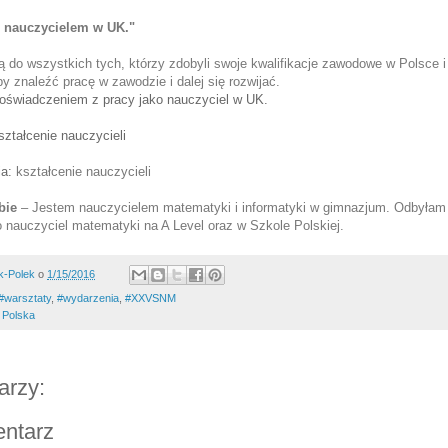
ć nauczycielem w UK."
ą do wszystkich tych, którzy zdobyli swoje kwalifikacje zawodowe w Polsce i 
y znaleźć pracę w zawodzie i dalej się rozwijać. 
doświadczeniem z pracy jako nauczyciel w UK.
ztałcenie nauczycieli
ia:
kształcenie nauczycieli
bie
 – 
Jestem nauczycielem matematyki i informatyki w gimnazjum. Odbyłam w
ko nauczyciel matematyki na A Level oraz w Szkole Polskiej.
k-Polek
o
1/15/2016
#warsztaty
,
#wydarzenia
,
#XXVSNM
 Polska
arzy:
entarz