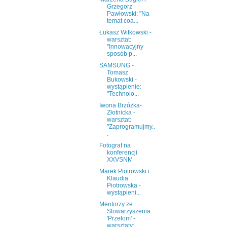
Grzegorz
Pawłowski: "Na
temat coa...
Łukasz Witkowski -
warsztat:
"Innowacyjny
sposób p...
SAMSUNG -
Tomasz
Bukowski -
wystąpienie:
"Technolo...
Iwona Brzózka-
Złotnicka -
warsztat:
"Zaprogramujmy..
.
Fotograf na
konferencji
XXVSNM
Marek Piotrowski i
Klaudia
Piotrowska -
wystąpieni...
Mentorzy ze
Stowarzyszenia
'Przełom' -
warsztaty: ...