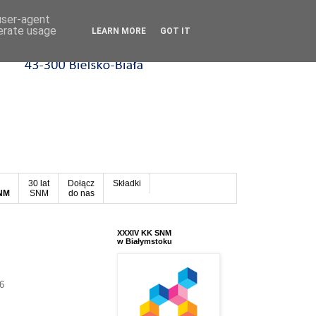
 user-agent
nerate usage
LEARN MORE
GOT IT
30 lat
Dołącz
Składki
SNM
SNM
do nas
XXXIV KK SNM
w Białymstoku
16