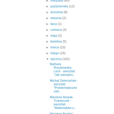
►
listopada
(40)
►
października
(12)
►
września
(8)
►
sierpnia
(2)
►
lipca
(1)
►
czerwca
(3)
►
maja
(2)
►
kwietnia
(5)
►
marca
(10)
►
lutego
(19)
▼
stycznia
(102)
Barbara
Roszkowska-
Lech - warsztat:
"Jak zainspiro...
Michał Zwierzyński -
warsztat:
"Problematyczne
zad...
Marzena Nowak-
Trzewiczek -
warsztat:
"Matematyka u...
Marzena Bugiel i