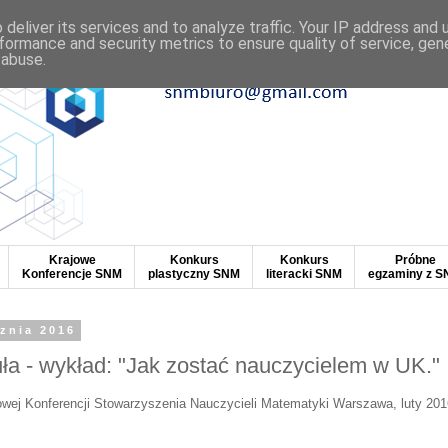
deliver its services and to analyze traffic. Your IP address and
formance and security metrics to ensure quality of service, ge
 abuse.
Krajowe
Konkurs
Konkurs
Próbne
Konferencje SNM
plastyczny SNM
literacki SNM
egzaminy z 
cznia 2016
a - wykład: "Jak zostać nauczycielem w UK."
wej Konferencji Stowarzyszenia Nauczycieli Matematyki Warszawa
, luty 20