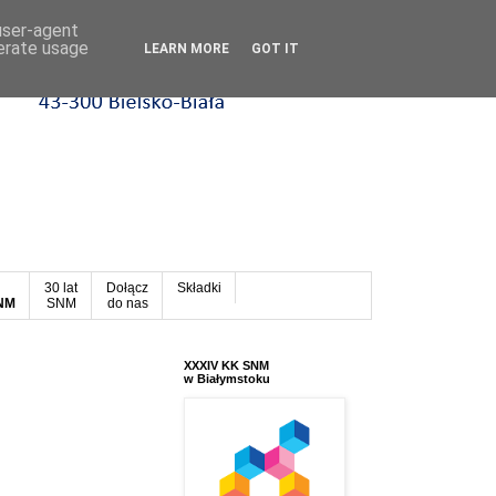
 user-agent
nerate usage
LEARN MORE
GOT IT
30 lat
Dołącz
Składki
SNM
SNM
do nas
XXXIV KK SNM
w Białymstoku