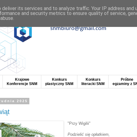
deliver its services and to analyze traffic. Your IP address and
formance and security metrics to ensure quality of service, ge
 abuse.
Krajowe
Konkurs
Konkurs
Próbne
Konferencje SNM
plastyczny SNM
literacki SNM
egzaminy z 
rudnia 2025
iąt
"Przy Wigilii"
Podzielić się opłatkiem,