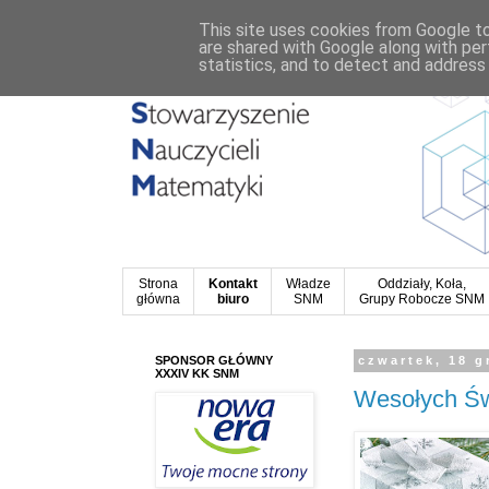
This site uses cookies from Google to 
are shared with Google along with per
statistics, and to detect and address
Strona
Kontakt
Władze
Oddziały, Koła,
główna
biuro
SNM
Grupy Robocze SNM
SPONSOR GŁÓWNY
czwartek, 18 g
XXXIV KK SNM
Wesołych Św