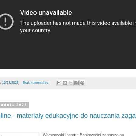
o
12/18/2025
Brak komentarzy:
rudnia 2025
line - materiały edukacyjne do nauczania zag
Warszawski Instytut Bankowości zaprasza na