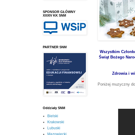
SPONSOR GŁÓWNY
XXXIV KK SNM
PARTNER SNM
Wszystkim Członk
Świąt Bożego Narodz
Zdrowia i w
Poniżej muzyczny do
Oddziały SNM
Bielski
Krakowski
Lubuski
Mazowiecki