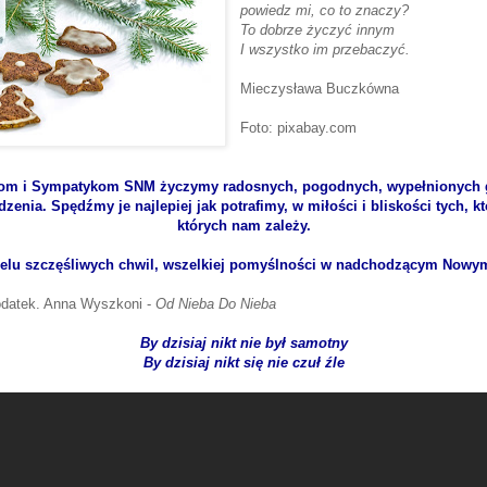
powiedz mi, co to znaczy?
To dobrze życzyć innym
I wszystko im przebaczyć.
Mieczysława Buczkówna
Foto: pixabay.com
om i Sympatykom SNM życzymy radosnych, pogodnych, wypełnionych
enia. Spędźmy je najlepiej jak potrafimy, w miłości i bliskości tych, 
których nam zależy.
ielu szczęśliwych chwil, wszelkiej pomyślności w nadchodzącym Nowy
datek. Anna Wyszkoni -
Od Nieba Do Nieba
By dzisiaj nikt nie był samotny
By dzisiaj nikt się nie czuł źle