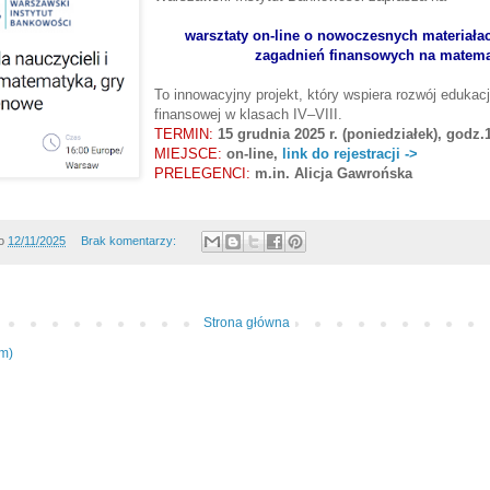
warsztaty on-line o nowoczesnych materiała
zagadnień finansowych na matema
To innowacyjny projekt, który wspiera rozwój edukacj
finansowej w klasach IV–VIII.
TERMIN:
15 grudnia 2025 r. (poniedziałek), godz.1
MIEJSCE:
on-line,
link do rejestracji ->
PRELEGENCI:
m.in. Alicja Gawrońska
o
12/11/2025
Brak komentarzy:
Strona główna
om)