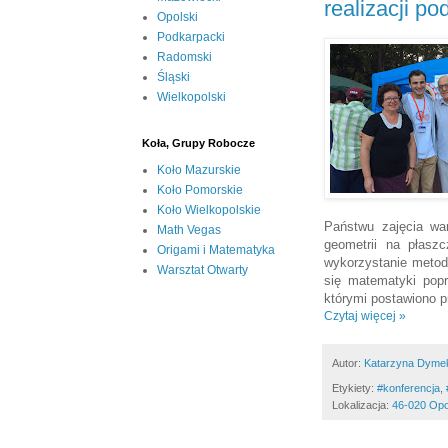
realizacji p
Opolski
Podkarpacki
Radomski
Śląski
Wielkopolski
Koła, Grupy Robocze
Koło Mazurskie
Koło Pomorskie
Koło Wielkopolskie
Państwu zajęcia wa
Math Vegas
geometrii na płasz
Origami i Matematyka
wykorzystanie metod
Warsztat Otwarty
się matematyki popr
którymi postawiono 
Czytaj więcej »
Autor:
Katarzyna Dyme
Etykiety:
#konferencja
,
Lokalizacja:
46-020 Opo