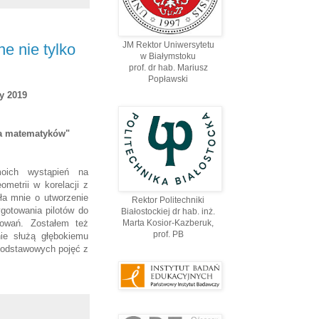
JM Rektor Uniwersytetu
e nie tylko
w Białymstoku
prof. dr hab. Mariusz
Popławski
y 2019
la matematyków"
oich wystąpień na
metrii w korelacji z
iła mnie o utworzenie
Rektor Politechniki
ygotowania pilotów do
Białostockiej dr hab. inż.
owań. Zostałem też
Marta Kosior-Kazberuk,
prof. PВ
ie służą głębokiemu
 podstawowych pojęć z