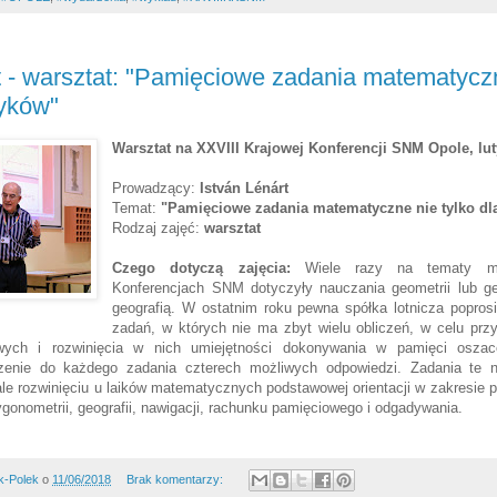
t - warsztat: "Pamięciowe zadania matematyczn
yków"
Warsztat na XXVIII Krajowej Konferencji SNM Opole, lut
Prowadzący:
István Lénárt
Temat:
"Pamięciowe zadania matematyczne nie tylko d
Rodzaj zajęć:
warsztat
Czego dotyczą zajęcia:
Wiele razy na tematy m
Konferencjach SNM dotyczyły nauczania geometrii lub geo
geografią. W ostatnim roku pewna spółka lotnicza popros
zadań, w których nie ma zbyt wielu obliczeń, w celu prz
ych i rozwinięcia w nich umiejętności dokonywania w pamięci oszac
zenie do każdego zadania czterech możliwych odpowiedzi. Zadania te n
ale rozwinięciu u laików matematycznych podstawowej orientacji w zakresie
ygonometrii, geografii, nawigacji, rachunku pamięciowego i odgadywania.
k-Polek
o
11/06/2018
Brak komentarzy: