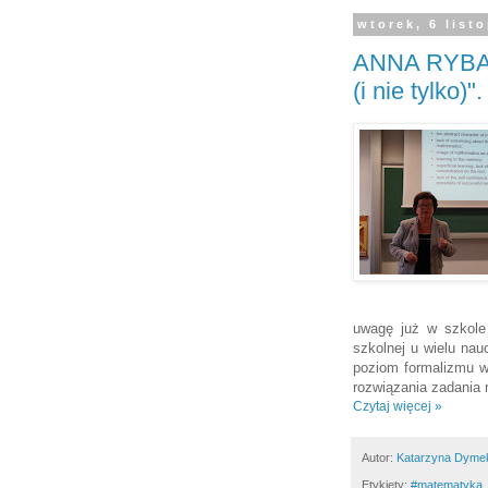
wtorek, 6 list
ANNA RYBAK 
(i nie tylko)".
uwagę już w szkole 
szkolnej u wielu na
poziom formalizmu w
rozwiązania zadania 
Czytaj więcej »
Autor:
Katarzyna Dyme
Etykiety:
#‎matematyka‬