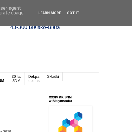
 user-agent
nerate usage
LEARN MORE
GOT IT
30 lat
Dołącz
Składki
SNM
SNM
do nas
XXXIV KK SNM
w Białymstoku
y 2019