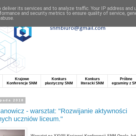
deliver its services and to analyze traffic. Your IP address and
formance and security metrics to ensure quality of service, ge
 abuse.
Krajowe
Konkurs
Konkurs
Próbne
Konferencje SNM
plastyczny SNM
literacki SNM
egzaminy z 
opada 2018
anowicz - warsztat: "Rozwijanie aktywności
ych uczniów liceum."
Warsztat na XXVIII Krajowej Konferencji SNM Opole, lut