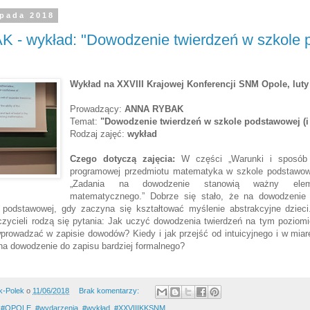
opada 2018
- wykład: "Dowodzenie twierdzeń w szkole 
Wykład na XXVIII Krajowej Konferencji SNM Opole, luty
Prowadzący:
ANNA RYBAK
Temat:
"Dowodzenie twierdzeń w szkole podstawowej (i 
Rodzaj zajęć:
wykład
Czego dotyczą zajęcia:
W części „Warunki i sposób r
programowej przedmiotu matematyka w szkole podstawowe
„Zadania na dowodzenie stanowią ważny eleme
matematycznego.” Dobrze się stało, że na dowodzenie
podstawowej, gdy zaczyna się kształtować myślenie abstrakcyjne dziec
uczycieli rodzą się pytania: Jak uczyć dowodzenia twierdzeń na tym poziom
prowadzać w zapisie dowodów? Kiedy i jak przejść od intuicyjnego i w mia
na dowodzenie do zapisu bardziej formalnego?
k-Polek
o
11/06/2018
Brak komentarzy:
,
#OPOLE
,
#wydarzenia
,
#wykład
,
#XXVIIIKKSNM