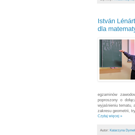
István Lénár
dla matemat
egzaminów zawodow
poproszony o dołąc
wyjaśnieniu tematu, 
zakresu geometrii, tr
Czytaj więcej »
Autor:
Katarzyna Dyme