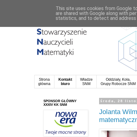
This site uses cookies from Google to 
are shared with Google along with per
statistics, and to detect and address
Strona
Kontakt
Władze
Oddziały, Koła,
główna
biuro
SNM
Grupy Robocze SNM
SPONSOR GŁÓWNY
środa, 28 list
XXXIV KK SNM
Jolanta Wilm
matematyczn