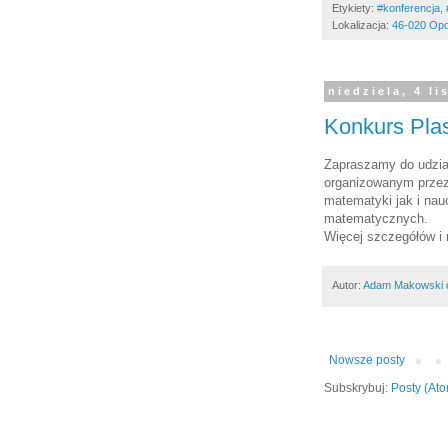
Etykiety:
#konferencja
,
Lokalizacja:
46-020 Opo
niedziela, 4 l
Konkurs Pla
Zapraszamy do udzia
organizowanym przez
matematyki jak i nau
matematycznych.
Więcej szczegółów i
Autor:
Adam Makowski
Nowsze posty
Subskrybuj:
Posty (At