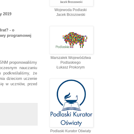
Wojewoda Podlaski
y 2019
Jacek Brzozowski
rat? - o
tawy programowej
Marszałek Województwa
i SNM proponowaliśmy
Podlaskiego
Łukasz Prokorym
noczesnym nauczaniu
 podkreślaliśmy, że
nia dzieciom uczenie
się w uczniów, przed
Podlaski Kurator Oświaty