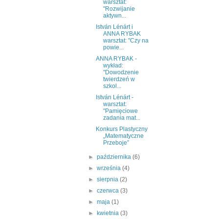
warsztat:
"Rozwijanie
aktywn...
István Lénárt i
ANNA RYBAK
warsztat: "Czy na
powie...
ANNA RYBAK -
wykład:
"Dowodzenie
twierdzeń w
szkol...
István Lénárt -
warsztat:
"Pamięciowe
zadania mat...
Konkurs Plastyczny
„Matematyczne
Przeboje”
►
października
(6)
►
września
(4)
►
sierpnia
(2)
►
czerwca
(3)
►
maja
(1)
►
kwietnia
(3)