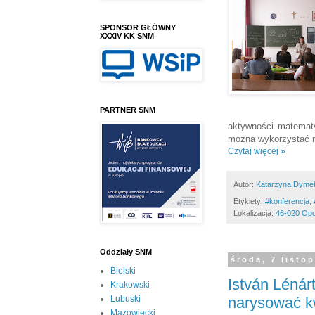
SPONSOR GŁÓWNY
XXXIV KK SNM
PARTNER SNM
aktywności matemat
można wykorzystać na
Czytaj więcej »
Autor:
Katarzyna Dyme
Etykiety:
#konferencja
,
Lokalizacja:
46-020 Opo
Oddziały SNM
środa, 7 listo
Bielski
István Lénár
Krakowski
narysować k
Lubuski
Mazowiecki