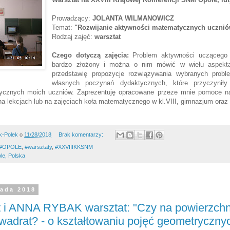
Prowadzący:
JOLANTA WILMANOWICZ
Temat:
"Rozwijanie aktywności matematycznych ucznió
Rodzaj zajęć:
warsztat
Czego dotyczą zajęcia:
Problem aktywności uczącego 
bardzo złożony i można o nim mówić w wielu aspekta
przedstawię propozycje rozwiązywania wybranych probl
własnych poczynań dydaktycznych, które przyczyniły
ycznych moich uczniów. Zaprezentuję opracowane przeze mnie pomoce na
 lekcjach lub na zajęciach koła matematycznego w kl.VIII, gimnazjum oraz 
k-Polek
o
11/28/2018
Brak komentarzy:
#OPOLE
,
#warsztaty
,
#XXVIIIKKSNM
le, Polska
pada 2018
t i ANNA RYBAK warsztat: "Czy na powierzchn
wadrat? - o kształtowaniu pojęć geometryczny