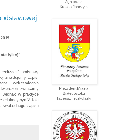
Agnieszka
Krokos-Janczyło
podstawowej
 2019
nie tylko)"
ealizacji” podstawy
j znajdujemy zapis:
nt wykształcenia
 twierdzeń zwracamy
Prezydent Miasta
Białegostoku
i. Jednak w praktyce
Tadeusz Truskolaski
ie edukacyjnym? Jaki
rę swobodnego zapisu