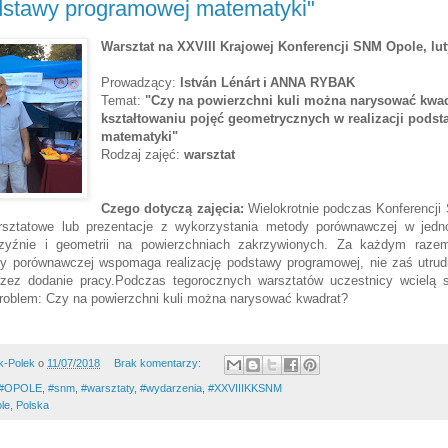
odstawy programowej matematyki"
Warsztat na XXVIII Krajowej Konferencji SNM Opole, lut
Prowadzący:
István Lénárt
 i 
ANNA RYBAK
Temat:
"Czy na powierzchni kuli można narysować kwad
kształtowaniu pojęć geometrycznych w realizacji pods
matematyk
i
"
Rodzaj zajęć:
warsztat
Czego dotyczą zajęcia:
Wielokrotnie podczas Konferencj
rsztatowe lub prezentacje z wykorzystania metody porównawczej w jed
czyźnie i geometrii na powierzchniach zakrzywionych. Za każdym razem
y porównawczej wspomaga realizację podstawy programowej, nie zaś utrud
zez dodanie pracy.Podczas tegorocznych warsztatów uczestnicy wcielą 
problem: Czy na powierzchni kuli można narysować kwadrat?
k-Polek
o
11/07/2018
Brak komentarzy:
#OPOLE
,
#snm
,
#warsztaty
,
#wydarzenia
,
#XXVIIIKKSNM
le, Polska