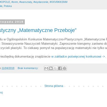
#OPOLE
,
#snm
,
#warsztaty
,
‪#‎wydarzenie‬
,
#XXVIIIKKSNM
le, Polska
istopada 2018
styczny „Matematyczne Przeboje”
łu w Ogólnopolskim Konkursie Matematyczno-Plastycznym „Matematyczne P
 Stowarzyszenie Nauczycieli Matematyki. Zaproszenie kierujemy zarówno do
czycieli plastyki. To ciekawy pomysł na popularyzację matematyki nie tylko 
 niezbędną dokumentację znajdziecie
w zakładce poświęconej konkursowi ->
.
o
11/04/2018
Brak komentarzy:
Strona główna
om)