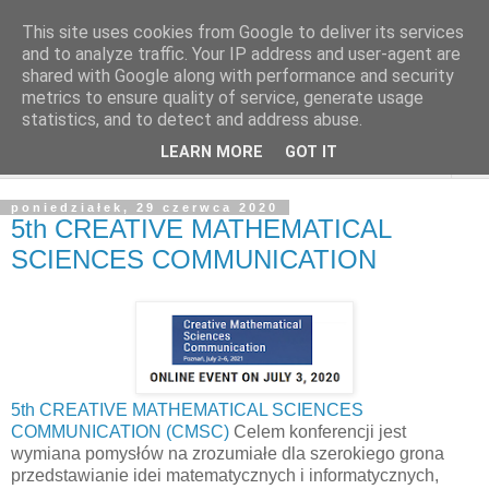
This site uses cookies from Google to deliver its services
and to analyze traffic. Your IP address and user-agent are
shared with Google along with performance and security
metrics to ensure quality of service, generate usage
statistics, and to detect and address abuse.
LEARN MORE
GOT IT
▼
poniedziałek, 29 czerwca 2020
5th CREATIVE MATHEMATICAL
SCIENCES COMMUNICATION
5th CREATIVE MATHEMATICAL SCIENCES
COMMUNICATION (CMSC)
Celem konferencji jest
wymiana pomysłów na zrozumiałe dla szerokiego grona
przedstawianie idei matematycznych i informatycznych,